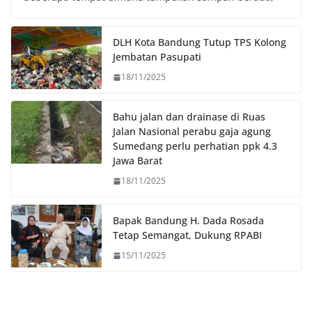
b
t
s
L
o
e
A
i
o
r
p
n
DLH Kota Bandung Tutup TPS Kolong
k
p
k
Jembatan Pasupati
18/11/2025
Bahu jalan dan drainase di Ruas
Jalan Nasional perabu gaja agung
Sumedang perlu perhatian ppk 4.3
Jawa Barat
18/11/2025
Bapak Bandung H. Dada Rosada
Tetap Semangat, Dukung RPABI
15/11/2025