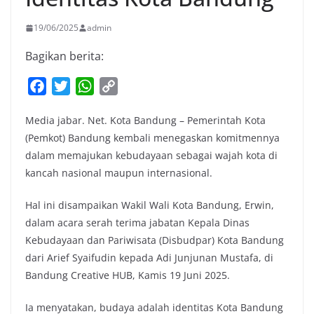
19/06/2025
admin
Bagikan berita:
F
T
W
C
a
w
h
o
Media jabar. Net. Kota Bandung – Pemerintah Kota
c
i
a
p
(Pemkot) Bandung kembali menegaskan komitmennya
e
t
t
y
dalam memajukan kebudayaan sebagai wajah kota di
b
t
s
L
kancah nasional maupun internasional.
o
e
A
i
o
r
p
n
Hal ini disampaikan Wakil Wali Kota Bandung, Erwin,
k
p
k
dalam acara serah terima jabatan Kepala Dinas
Kebudayaan dan Pariwisata (Disbudpar) Kota Bandung
dari Arief Syaifudin kepada Adi Junjunan Mustafa, di
Bandung Creative HUB, Kamis 19 Juni 2025.
Ia menyatakan, budaya adalah identitas Kota Bandung