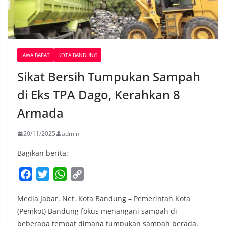
JAWA BARAT
KOTA BANDUNG
Sikat Bersih Tumpukan Sampah
di Eks TPA Dago, Kerahkan 8
Armada
20/11/2025
admin
Bagikan berita:
F
T
W
C
a
w
h
o
Media Jabar. Net. Kota Bandung – Pemerintah Kota
c
i
a
p
(Pemkot) Bandung fokus menangani sampah di
e
t
t
y
beberapa tempat dimana tumpukan sampah berada,