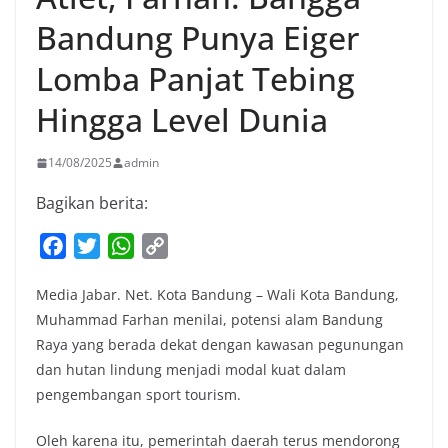
Bandung Punya Eiger
Lomba Panjat Tebing
Hingga Level Dunia
14/08/2025
admin
Bagikan berita:
F
T
W
C
a
w
h
o
Media Jabar. Net. Kota Bandung – Wali Kota Bandung,
c
i
a
p
Muhammad Farhan menilai, potensi alam Bandung
e
t
t
y
Raya yang berada dekat dengan kawasan pegunungan
b
t
s
L
dan hutan lindung menjadi modal kuat dalam
o
e
A
i
pengembangan sport tourism.
o
r
p
n
k
p
k
Oleh karena itu, pemerintah daerah terus mendorong