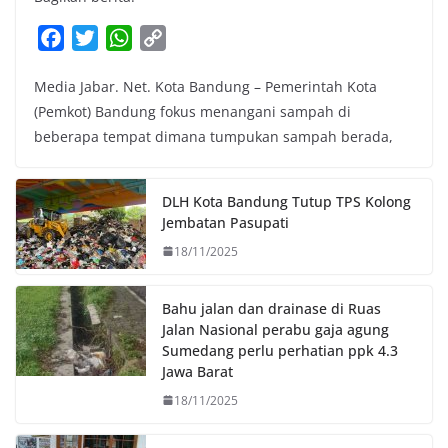
F
T
W
C
a
w
h
o
Media Jabar. Net. Kota Bandung – Pemerintah Kota
c
i
a
p
(Pemkot) Bandung fokus menangani sampah di
e
t
t
y
beberapa tempat dimana tumpukan sampah berada,
b
t
s
L
o
e
A
i
o
r
p
n
DLH Kota Bandung Tutup TPS Kolong
k
p
k
Jembatan Pasupati
18/11/2025
Bahu jalan dan drainase di Ruas
Jalan Nasional perabu gaja agung
Sumedang perlu perhatian ppk 4.3
Jawa Barat
18/11/2025