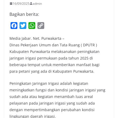
16/09/2025
admin
Bagikan berita:
F
T
W
C
a
w
h
o
Media Jabar. Net. Purwakarta –
c
i
a
p
Dinas Pekerjaan Umum dan Tata Ruang ( DPUTR )
e
t
t
y
Kabupaten Purwakarta melaksanakan peningkatan
b
t
s
L
jaringan irigasi permukaan pada tahun 2025 di
o
e
A
i
beberapa tempat untuk memberikan manfaat bagi
o
r
p
n
para petani yang ada di Kabupaten Purwakarta.
k
p
k
Peningkatan Jaringan Irigasi adalah kegiatan
meningkatkan fungsi dan kondisi jaringan irigasi yang
sudah ada atau kegiatan menambah luas areal
pelayanan pada jaringan irigasi yang sudah ada
dengan mempertimbangkan perubahan kondisi
lingkungan daerah irigasi.