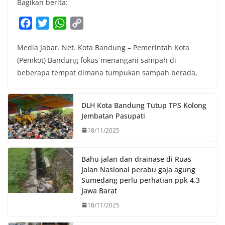
Bagikan berita:
F
T
W
C
a
w
h
o
Media Jabar. Net. Kota Bandung – Pemerintah Kota
c
i
a
p
(Pemkot) Bandung fokus menangani sampah di
e
t
t
y
beberapa tempat dimana tumpukan sampah berada,
b
t
s
L
o
e
A
i
o
r
p
n
DLH Kota Bandung Tutup TPS Kolong
k
p
k
Jembatan Pasupati
18/11/2025
Bahu jalan dan drainase di Ruas
Jalan Nasional perabu gaja agung
Sumedang perlu perhatian ppk 4.3
Jawa Barat
18/11/2025