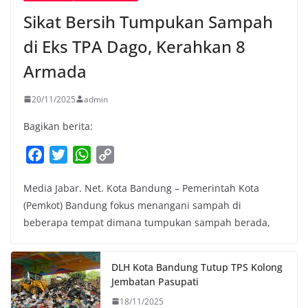
Sikat Bersih Tumpukan Sampah
di Eks TPA Dago, Kerahkan 8
Armada
20/11/2025
admin
Bagikan berita:
F
T
W
C
a
w
h
o
Media Jabar. Net. Kota Bandung – Pemerintah Kota
c
i
a
p
(Pemkot) Bandung fokus menangani sampah di
e
t
t
y
beberapa tempat dimana tumpukan sampah berada,
b
t
s
L
o
e
A
i
o
r
p
n
DLH Kota Bandung Tutup TPS Kolong
k
p
k
Jembatan Pasupati
18/11/2025