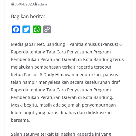
06/04/2023
admin
Bagikan berita:
F
T
W
C
a
w
h
o
Media Jabar.Net. Bandung – Panitia Khusus (Pansus) 6
c
i
a
p
Raperda tentang Tata Cara Penyusunan Program
e
t
t
y
Pembentukan Peraturan Daerah di Kota Bandung terus
b
t
s
L
melakukan pembahasan terkait raperda tersebut.
o
e
A
i
Ketua Pansus 6 Dudy Himawan menuturkan, pansus
o
r
p
n
telah hampir menyelesaikan secara keseluruhan draf
k
p
k
Raperda tentang Tata Cara Penyusunan Program
Pembentukan Peraturan Daerah di Kota Bandung.
Meski begitu, masih ada sejumlah penyempurnaan
lebih lanjut yang harus dibahas dan didiskusikan
bersama.
Salah satunya terkait isi naskah Raperda ini yang