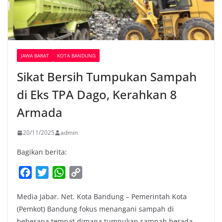
JAWA BARAT
KOTA BANDUNG
Sikat Bersih Tumpukan Sampah
di Eks TPA Dago, Kerahkan 8
Armada
20/11/2025
admin
Bagikan berita:
F
T
W
C
a
w
h
o
Media Jabar. Net. Kota Bandung – Pemerintah Kota
c
i
a
p
(Pemkot) Bandung fokus menangani sampah di
e
t
t
y
beberapa tempat dimana tumpukan sampah berada,