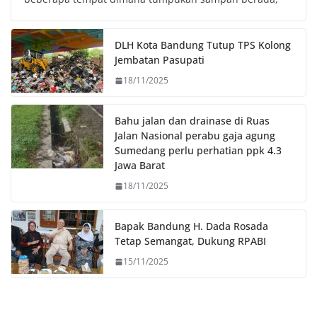
b
t
s
L
o
e
A
i
o
r
p
n
DLH Kota Bandung Tutup TPS Kolong
k
p
k
Jembatan Pasupati
18/11/2025
Bahu jalan dan drainase di Ruas
Jalan Nasional perabu gaja agung
Sumedang perlu perhatian ppk 4.3
Jawa Barat
18/11/2025
Bapak Bandung H. Dada Rosada
Tetap Semangat, Dukung RPABI
15/11/2025