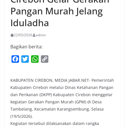
Pangan Murah Jelang
Iduladha
22/05/2026
admin
Bagikan berita:
F
T
W
C
a
w
h
o
c
i
a
p
KABUPATEN CIREBON, MEDIA JABAR.NET- Pemerintah
e
t
t
y
Kabupaten Cirebon melalui Dinas Ketahanan Pangan
b
t
s
L
dan Perikanan (DKPP) Kabupaten Cirebon menggelar
o
e
A
i
kegiatan Gerakan Pangan Murah (GPM) di Desa
o
r
p
n
Tambelang, Kecamatan Karangsembung, Selasa
k
p
k
(19/5/2026).
Kegiatan tersebut dilaksanakan dalam rangka