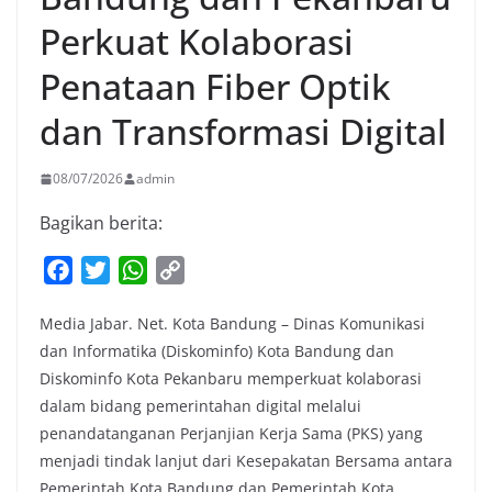
Perkuat Kolaborasi
Penataan Fiber Optik
dan Transformasi Digital
08/07/2026
admin
Bagikan berita:
F
T
W
C
a
w
h
o
Media Jabar. Net. Kota Bandung – Dinas Komunikasi
c
i
a
p
dan Informatika (Diskominfo) Kota Bandung dan
e
t
t
y
Diskominfo Kota Pekanbaru memperkuat kolaborasi
b
t
s
L
dalam bidang pemerintahan digital melalui
o
e
A
i
penandatanganan Perjanjian Kerja Sama (PKS) yang
o
r
p
n
menjadi tindak lanjut dari Kesepakatan Bersama antara
k
p
k
Pemerintah Kota Bandung dan Pemerintah Kota