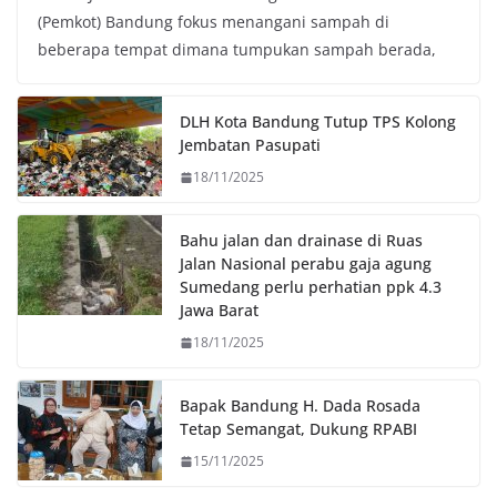
(Pemkot) Bandung fokus menangani sampah di
e
t
t
y
beberapa tempat dimana tumpukan sampah berada,
b
t
s
L
o
e
A
i
o
r
p
n
DLH Kota Bandung Tutup TPS Kolong
k
p
k
Jembatan Pasupati
18/11/2025
Bahu jalan dan drainase di Ruas
Jalan Nasional perabu gaja agung
Sumedang perlu perhatian ppk 4.3
Jawa Barat
18/11/2025
Bapak Bandung H. Dada Rosada
Tetap Semangat, Dukung RPABI
15/11/2025