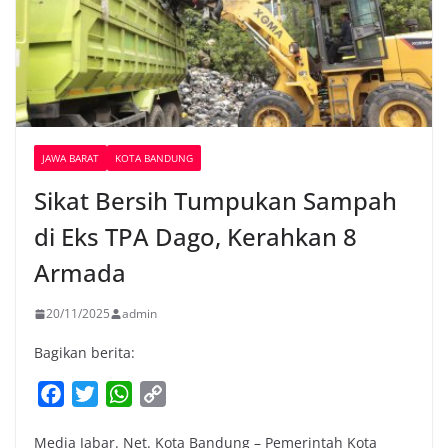
JAWA BARAT
KOTA BANDUNG
Sikat Bersih Tumpukan Sampah
di Eks TPA Dago, Kerahkan 8
Armada
20/11/2025
admin
Bagikan berita:
F
T
W
C
a
w
h
o
Media Jabar. Net. Kota Bandung – Pemerintah Kota
c
i
a
p