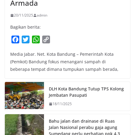
Armada
20/11/2025
admin
Bagikan berita:
F
T
W
C
a
w
h
o
Media Jabar. Net. Kota Bandung – Pemerintah Kota
c
i
a
p
(Pemkot) Bandung fokus menangani sampah di
e
t
t
y
beberapa tempat dimana tumpukan sampah berada,
b
t
s
L
o
e
A
i
o
r
p
n
DLH Kota Bandung Tutup TPS Kolong
k
p
k
Jembatan Pasupati
18/11/2025
Bahu jalan dan drainase di Ruas
Jalan Nasional perabu gaja agung
Sumedang perlu perhatian ppk 4.3