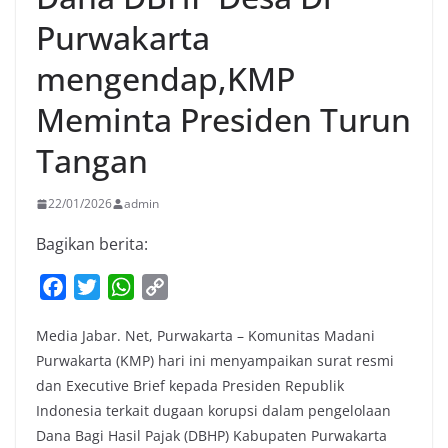
Purwakarta
mengendap,KMP
Meminta Presiden Turun
Tangan
22/01/2026
admin
Bagikan berita:
F
T
W
C
a
w
h
o
Media Jabar. Net, Purwakarta – Komunitas Madani
c
i
a
p
Purwakarta (KMP) hari ini menyampaikan surat resmi
e
t
t
y
dan Executive Brief kepada Presiden Republik
b
t
s
L
Indonesia terkait dugaan korupsi dalam pengelolaan
o
e
A
i
Dana Bagi Hasil Pajak (DBHP) Kabupaten Purwakarta
o
r
p
n