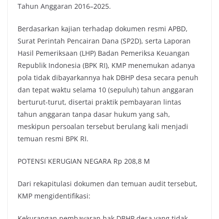
Tahun Anggaran 2016–2025.
k
p
k
Berdasarkan kajian terhadap dokumen resmi APBD,
Surat Perintah Pencairan Dana (SP2D), serta Laporan
Hasil Pemeriksaan (LHP) Badan Pemeriksa Keuangan
Republik Indonesia (BPK RI), KMP menemukan adanya
pola tidak dibayarkannya hak DBHP desa secara penuh
dan tepat waktu selama 10 (sepuluh) tahun anggaran
berturut-turut, disertai praktik pembayaran lintas
tahun anggaran tanpa dasar hukum yang sah,
meskipun persoalan tersebut berulang kali menjadi
temuan resmi BPK RI.
POTENSI KERUGIAN NEGARA Rp 208,8 M
Dari rekapitulasi dokumen dan temuan audit tersebut,
KMP mengidentifikasi:
Kekurangan pembayaran hak DBHP desa yang tidak