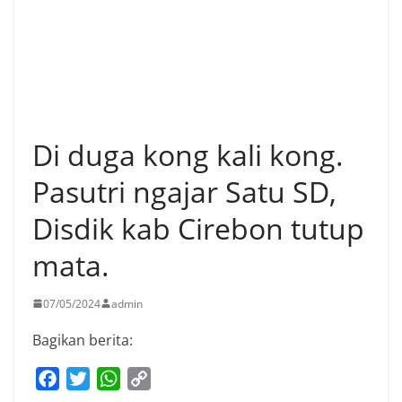
Di duga kong kali kong.
Pasutri ngajar Satu SD,
Disdik kab Cirebon tutup
mata.
07/05/2024
admin
Bagikan berita:
F
T
W
C
a
w
h
o