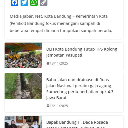
F
T
W
C
a
w
h
o
Media Jabar. Net. Kota Bandung – Pemerintah Kota
c
i
a
p
(Pemkot) Bandung fokus menangani sampah di
e
t
t
y
beberapa tempat dimana tumpukan sampah berada,
b
t
s
L
o
e
A
i
o
r
p
n
DLH Kota Bandung Tutup TPS Kolong
k
p
k
Jembatan Pasupati
18/11/2025
Bahu jalan dan drainase di Ruas
Jalan Nasional perabu gaja agung
Sumedang perlu perhatian ppk 4.3
Jawa Barat
18/11/2025
Bapak Bandung H. Dada Rosada