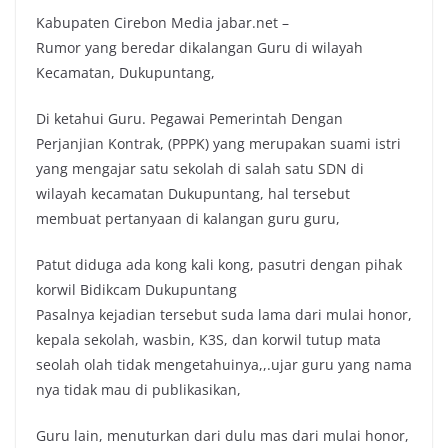
Kabupaten Cirebon Media jabar.net –
c
i
a
p
Rumor yang beredar dikalangan Guru di wilayah
e
t
t
y
Kecamatan, Dukupuntang,
b
t
s
L
o
e
A
i
Di ketahui Guru. Pegawai Pemerintah Dengan
o
r
p
n
Perjanjian Kontrak, (PPPK) yang merupakan suami istri
k
p
k
yang mengajar satu sekolah di salah satu SDN di
wilayah kecamatan Dukupuntang, hal tersebut
membuat pertanyaan di kalangan guru guru,
Patut diduga ada kong kali kong, pasutri dengan pihak
korwil Bidikcam Dukupuntang
Pasalnya kejadian tersebut suda lama dari mulai honor,
kepala sekolah, wasbin, K3S, dan korwil tutup mata
seolah olah tidak mengetahuinya,,.ujar guru yang nama
nya tidak mau di publikasikan,
Guru lain, menuturkan dari dulu mas dari mulai honor,