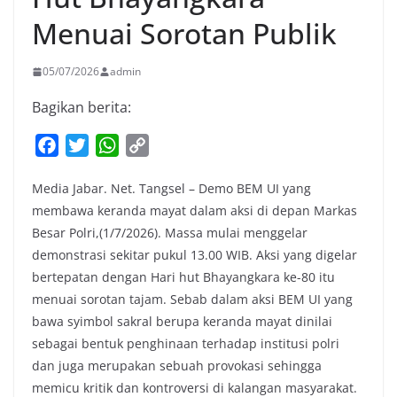
Menuai Sorotan Publik
05/07/2026
admin
Bagikan berita:
F
T
W
C
a
w
h
o
Media Jabar. Net. Tangsel – Demo BEM UI yang
c
i
a
p
membawa keranda mayat dalam aksi di depan Markas
e
t
t
y
Besar Polri,(1/7/2026). Massa mulai menggelar
b
t
s
L
demonstrasi sekitar pukul 13.00 WIB. Aksi yang digelar
o
e
A
i
bertepatan dengan Hari hut Bhayangkara ke-80 itu
o
r
p
n
menuai sorotan tajam. Sebab dalam aksi BEM UI yang
k
p
k
bawa syimbol sakral berupa keranda mayat dinilai
sebagai bentuk penghinaan terhadap institusi polri
dan juga merupakan sebuah provokasi sehingga
memicu kritik dan kontroversi di kalangan masyarakat.