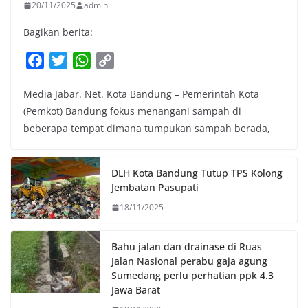
20/11/2025
admin
Bagikan berita:
F
T
W
C
a
w
h
o
Media Jabar. Net. Kota Bandung – Pemerintah Kota
c
i
a
p
(Pemkot) Bandung fokus menangani sampah di
e
t
t
y
beberapa tempat dimana tumpukan sampah berada,
b
t
s
L
o
e
A
i
o
r
p
n
DLH Kota Bandung Tutup TPS Kolong
k
p
k
Jembatan Pasupati
18/11/2025
Bahu jalan dan drainase di Ruas
Jalan Nasional perabu gaja agung
Sumedang perlu perhatian ppk 4.3
Jawa Barat