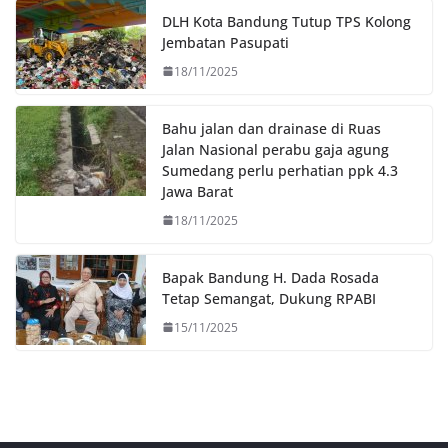
o
r
p
n
DLH Kota Bandung Tutup TPS Kolong
k
p
k
Jembatan Pasupati
18/11/2025
Bahu jalan dan drainase di Ruas
Jalan Nasional perabu gaja agung
Sumedang perlu perhatian ppk 4.3
Jawa Barat
18/11/2025
Bapak Bandung H. Dada Rosada
Tetap Semangat, Dukung RPABI
15/11/2025