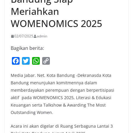
Meriahkan
WOMENOMICS 2025
02/07/2025
admin
Bagikan berita:
F
T
W
C
a
w
h
o
Media Jabar. Net. Kota Bandung -Dekranasda Kota
c
i
a
p
Bandung menunjukan komitmennya dalam
e
t
t
y
memberdayakan perempuan dengan berpertisipasi
b
t
s
L
aktif pada WOMENOMICS 2025, Literasi & Edukasi
o
e
A
i
Keuangan serta Talkshow & Awarding The Most
o
r
p
n
Outstanding Women.
k
p
k
Acara ini akan digelar di Ruang Serbaguna Lantai 3