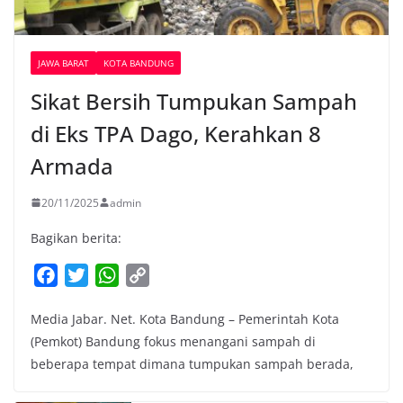
JAWA BARAT
KOTA BANDUNG
Sikat Bersih Tumpukan Sampah
di Eks TPA Dago, Kerahkan 8
Armada
20/11/2025
admin
Bagikan berita:
F
T
W
C
a
w
h
o
Media Jabar. Net. Kota Bandung – Pemerintah Kota
c
i
a
p
(Pemkot) Bandung fokus menangani sampah di
e
t
t
y
beberapa tempat dimana tumpukan sampah berada,
b
t
s
L
o
e
A
i