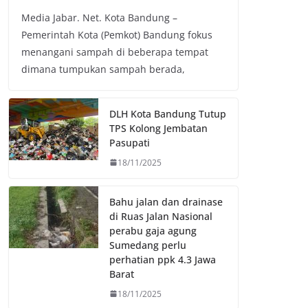
a
w
h
o
Media Jabar. Net. Kota Bandung –
c
i
a
p
Pemerintah Kota (Pemkot) Bandung fokus
e
t
t
y
menangani sampah di beberapa tempat
b
t
s
L
dimana tumpukan sampah berada,
o
e
A
i
o
r
p
n
k
p
k
DLH Kota Bandung Tutup
TPS Kolong Jembatan
Pasupati
18/11/2025
Bahu jalan dan drainase
di Ruas Jalan Nasional
perabu gaja agung
Sumedang perlu
perhatian ppk 4.3 Jawa
Barat
18/11/2025