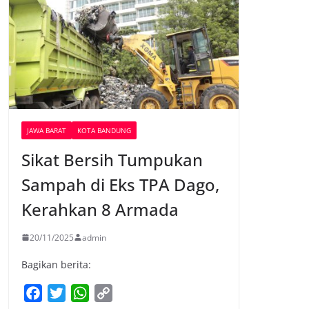
JAWA BARAT
KOTA BANDUNG
Sikat Bersih Tumpukan
Sampah di Eks TPA Dago,
Kerahkan 8 Armada
20/11/2025
admin
Bagikan berita:
F
T
W
C