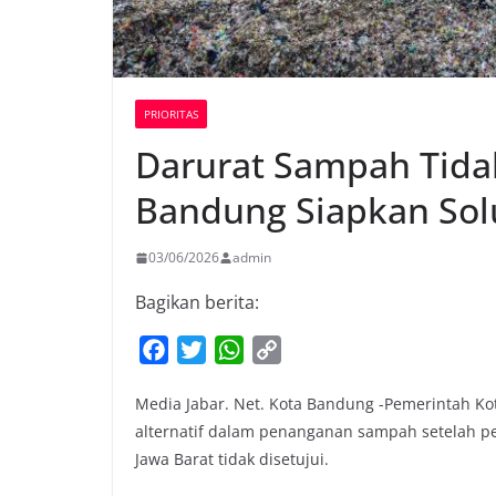
PRIORITAS
Darurat Sampah Tidak
Bandung Siapkan Sol
03/06/2026
admin
Bagikan berita:
F
T
W
C
a
w
h
o
Media Jabar. Net. Kota Bandung -Pemerintah K
c
i
a
p
alternatif dalam penanganan sampah setelah p
e
t
t
y
Jawa Barat tidak disetujui.
b
t
s
L
o
e
A
i