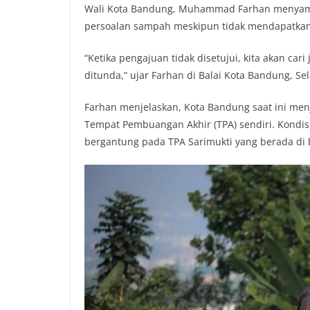
Wali Kota Bandung, Muhammad Farhan menyamp
o
r
p
n
persoalan sampah meskipun tidak mendapatkan 
k
p
k
“Ketika pengajuan tidak disetujui, kita akan cari 
ditunda,” ujar Farhan di Balai Kota Bandung, Sel
Farhan menjelaskan, Kota Bandung saat ini menja
Tempat Pembuangan Akhir (TPA) sendiri. Kondi
bergantung pada TPA Sarimukti yang berada di