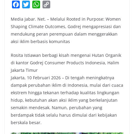
F
T
W
C
a
w
h
o
Media Jabar. Net. – Melalui Rooted in Purpose: Women
c
i
a
p
Shaping Climate Outcomes, Godrej mengapresiasi dan
e
t
t
y
mendukung peran perempuan dalam menggerakkan
b
t
s
L
aksi iklim berbasis komunitas
o
e
A
i
o
r
p
n
Rosita Istiawan berbagi kisah mengenai Hutan Organik
k
p
k
di kantor Godrej Consumer Products Indonesia, Halim
Jakarta Timur
Jakarta, 10 Februari 2026 – Di tengah meningkatnya
dampak perubahan iklim di Indonesia, mulai dari cuaca
ekstrem hingga tekanan terhadap kualitas lingkungan
hidup, kebutuhan akan aksi iklim yang berkelanjutan
semakin mendesak. Namun, perubahan yang
berdampak tidak selalu harus dimulai dari kebijakan
berskala besar.