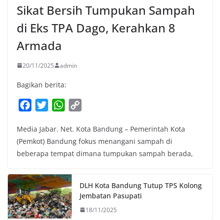
Sikat Bersih Tumpukan Sampah
di Eks TPA Dago, Kerahkan 8
Armada
20/11/2025
admin
Bagikan berita:
F
T
W
C
a
w
h
o
Media Jabar. Net. Kota Bandung – Pemerintah Kota
c
i
a
p
(Pemkot) Bandung fokus menangani sampah di
e
t
t
y
beberapa tempat dimana tumpukan sampah berada,
b
t
s
L
o
e
A
i
o
r
p
n
DLH Kota Bandung Tutup TPS Kolong
k
p
k
Jembatan Pasupati
18/11/2025