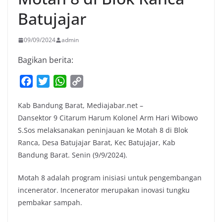
Batujajar
09/09/2024
admin
Bagikan berita:
F
T
W
C
a
w
h
o
Kab Bandung Barat, Mediajabar.net –
c
i
a
p
Dansektor 9 Citarum Harum Kolonel Arm Hari Wibowo
e
t
t
y
S.Sos melaksanakan peninjauan ke Motah 8 di Blok
b
t
s
L
Ranca, Desa Batujajar Barat, Kec Batujajar, Kab
o
e
A
i
Bandung Barat. Senin (9/9/2024).
o
r
p
n
k
p
k
Motah 8 adalah program inisiasi untuk pengembangan
incenerator. Incenerator merupakan inovasi tungku
pembakar sampah.