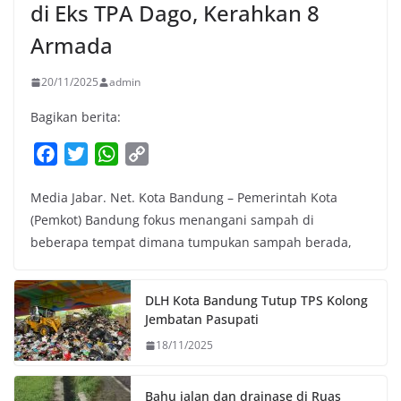
di Eks TPA Dago, Kerahkan 8
Armada
20/11/2025
admin
Bagikan berita:
F
T
W
C
a
w
h
o
Media Jabar. Net. Kota Bandung – Pemerintah Kota
c
i
a
p
(Pemkot) Bandung fokus menangani sampah di
e
t
t
y
beberapa tempat dimana tumpukan sampah berada,
b
t
s
L
o
e
A
i
o
r
p
n
DLH Kota Bandung Tutup TPS Kolong
k
p
k
Jembatan Pasupati
18/11/2025
Bahu jalan dan drainase di Ruas