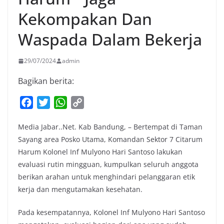
Kekompakan Dan
Waspada Dalam Bekerja
29/07/2024
admin
Bagikan berita:
F
T
W
C
a
w
h
o
Media Jabar..Net. Kab Bandung, – Bertempat di Taman
c
i
a
p
Sayang area Posko Utama, Komandan Sektor 7 Citarum
e
t
t
y
Harum Kolonel Inf Mulyono Hari Santoso lakukan
b
t
s
L
evaluasi rutin mingguan, kumpulkan seluruh anggota
o
e
A
i
berikan arahan untuk menghindari pelanggaran etik
o
r
p
n
kerja dan mengutamakan kesehatan.
k
p
k
Pada kesempatannya, Kolonel Inf Mulyono Hari Santoso