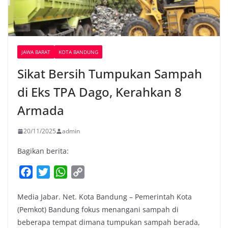
JAWA BARAT
KOTA BANDUNG
Sikat Bersih Tumpukan Sampah
di Eks TPA Dago, Kerahkan 8
Armada
20/11/2025
admin
Bagikan berita:
F
T
W
C
a
w
h
o
Media Jabar. Net. Kota Bandung – Pemerintah Kota
c
i
a
p
(Pemkot) Bandung fokus menangani sampah di
e
t
t
y
beberapa tempat dimana tumpukan sampah berada,
b
t
s
L