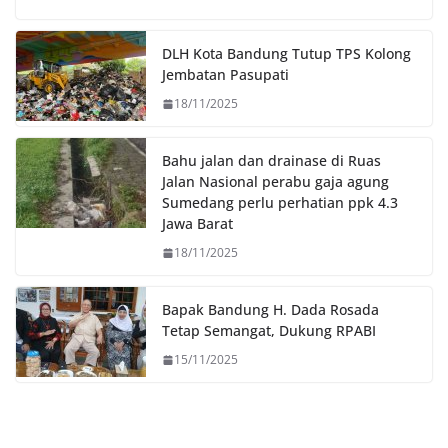
o
e
A
i
o
r
p
n
DLH Kota Bandung Tutup TPS Kolong
k
p
k
Jembatan Pasupati
18/11/2025
Bahu jalan dan drainase di Ruas
Jalan Nasional perabu gaja agung
Sumedang perlu perhatian ppk 4.3
Jawa Barat
18/11/2025
Bapak Bandung H. Dada Rosada
Tetap Semangat, Dukung RPABI
15/11/2025