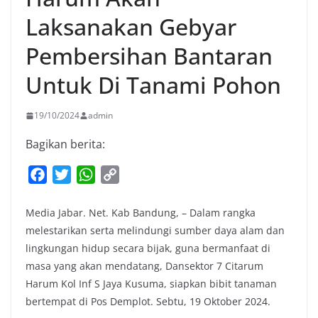
Laksanakan Gebyar
Pembersihan Bantaran
Untuk Di Tanami Pohon
19/10/2024
admin
Bagikan berita:
F
T
W
C
a
w
h
o
c
i
a
p
Media Jabar. Net. Kab Bandung, – Dalam rangka
e
t
t
y
melestarikan serta melindungi sumber daya alam dan
b
t
s
L
lingkungan hidup secara bijak, guna bermanfaat di
masa yang akan mendatang, Dansektor 7 Citarum
o
e
A
i
Harum Kol Inf S Jaya Kusuma, siapkan bibit tanaman
o
r
p
n
bertempat di Pos Demplot. Sebtu, 19 Oktober 2024.
k
p
k