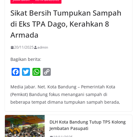
Sikat Bersih Tumpukan Sampah
di Eks TPA Dago, Kerahkan 8
Armada
20/11/2025
admin
Bagikan berita:
F
T
W
C
a
w
h
o
Media Jabar. Net. Kota Bandung – Pemerintah Kota
c
i
a
p
(Pemkot) Bandung fokus menangani sampah di
e
t
t
y
beberapa tempat dimana tumpukan sampah berada,
b
t
s
L
o
e
A
i
o
r
p
n
DLH Kota Bandung Tutup TPS Kolong
k
p
k
Jembatan Pasupati