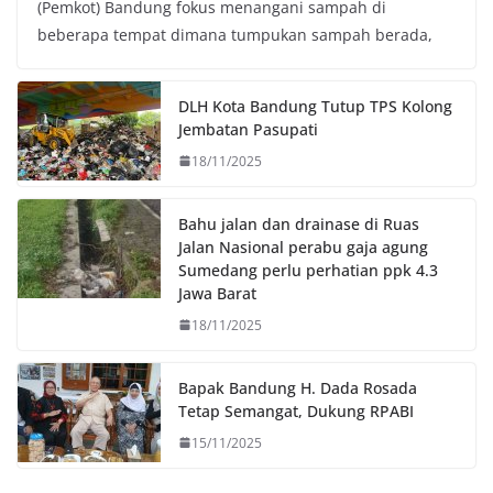
(Pemkot) Bandung fokus menangani sampah di
e
t
t
y
beberapa tempat dimana tumpukan sampah berada,
b
t
s
L
o
e
A
i
o
r
p
n
DLH Kota Bandung Tutup TPS Kolong
k
p
k
Jembatan Pasupati
18/11/2025
Bahu jalan dan drainase di Ruas
Jalan Nasional perabu gaja agung
Sumedang perlu perhatian ppk 4.3
Jawa Barat
18/11/2025
Bapak Bandung H. Dada Rosada
Tetap Semangat, Dukung RPABI
15/11/2025