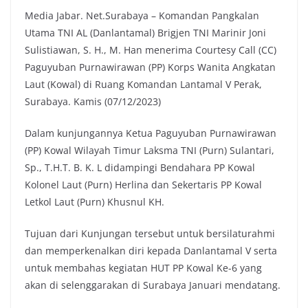
Media Jabar. Net.Surabaya – Komandan Pangkalan
c
i
a
p
Utama TNI AL (Danlantamal) Brigjen TNI Marinir Joni
e
t
t
y
Sulistiawan, S. H., M. Han menerima Courtesy Call (CC)
b
t
s
L
Paguyuban Purnawirawan (PP) Korps Wanita Angkatan
o
e
A
i
Laut (Kowal) di Ruang Komandan Lantamal V Perak,
o
r
p
n
Surabaya. Kamis (07/12/2023)
k
p
k
Dalam kunjungannya Ketua Paguyuban Purnawirawan
(PP) Kowal Wilayah Timur Laksma TNI (Purn) Sulantari,
Sp., T.H.T. B. K. L didampingi Bendahara PP Kowal
Kolonel Laut (Purn) Herlina dan Sekertaris PP Kowal
Letkol Laut (Purn) Khusnul KH.
Tujuan dari Kunjungan tersebut untuk bersilaturahmi
dan memperkenalkan diri kepada Danlantamal V serta
untuk membahas kegiatan HUT PP Kowal Ke-6 yang
akan di selenggarakan di Surabaya Januari mendatang.