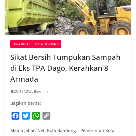
JAWA BARAT
KOTA BANDUNG
Sikat Bersih Tumpukan Sampah
di Eks TPA Dago, Kerahkan 8
Armada
20/11/2025
admin
Bagikan berita:
F
T
W
C
a
w
h
o
Media Jabar. Net. Kota Bandung – Pemerintah Kota
c
i
a
p