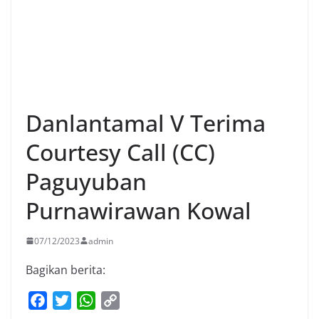
Danlantamal V Terima
Courtesy Call (CC)
Paguyuban
Purnawirawan Kowal
07/12/2023
admin
Bagikan berita:
F
T
W
C
a
w
h
o