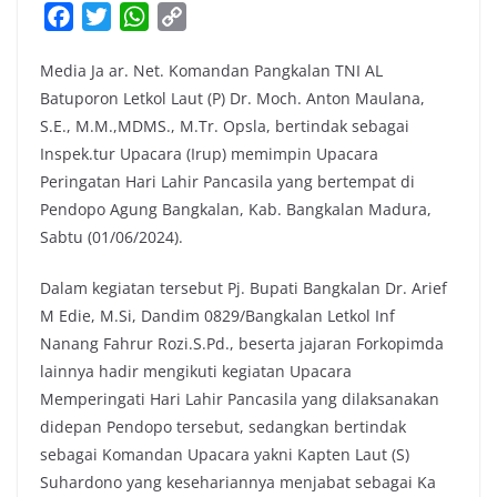
F
T
W
C
a
w
h
o
Media Ja ar. Net. Komandan Pangkalan TNI AL
c
i
a
p
Batuporon Letkol Laut (P) Dr. Moch. Anton Maulana,
e
t
t
y
S.E., M.M.,MDMS., M.Tr. Opsla, bertindak sebagai
b
t
s
L
Inspek.tur Upacara (Irup) memimpin Upacara
o
e
A
i
Peringatan Hari Lahir Pancasila yang bertempat di
o
r
p
n
Pendopo Agung Bangkalan, Kab. Bangkalan Madura,
k
p
k
Sabtu (01/06/2024).
Dalam kegiatan tersebut Pj. Bupati Bangkalan Dr. Arief
M Edie, M.Si, Dandim 0829/Bangkalan Letkol Inf
Nanang Fahrur Rozi.S.Pd., beserta jajaran Forkopimda
lainnya hadir mengikuti kegiatan Upacara
Memperingati Hari Lahir Pancasila yang dilaksanakan
didepan Pendopo tersebut, sedangkan bertindak
sebagai Komandan Upacara yakni Kapten Laut (S)
Suhardono yang kesehariannya menjabat sebagai Ka