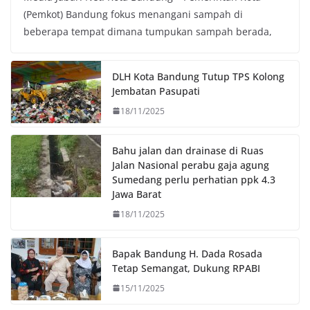
(Pemkot) Bandung fokus menangani sampah di
e
t
t
y
beberapa tempat dimana tumpukan sampah berada,
b
t
s
L
o
e
A
i
o
r
p
n
DLH Kota Bandung Tutup TPS Kolong
k
p
k
Jembatan Pasupati
18/11/2025
Bahu jalan dan drainase di Ruas
Jalan Nasional perabu gaja agung
Sumedang perlu perhatian ppk 4.3
Jawa Barat
18/11/2025
Bapak Bandung H. Dada Rosada
Tetap Semangat, Dukung RPABI
15/11/2025