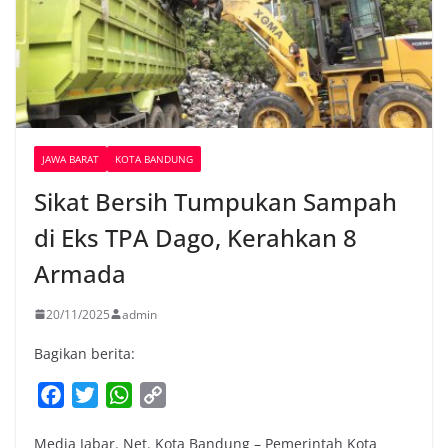
JAWA BARAT
KOTA BANDUNG
Sikat Bersih Tumpukan Sampah
di Eks TPA Dago, Kerahkan 8
Armada
20/11/2025
admin
Bagikan berita:
F
T
W
C
a
w
h
o
Media Jabar. Net. Kota Bandung – Pemerintah Kota
c
i
a
p