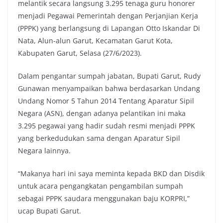
melantik secara langsung 3.295 tenaga guru honorer
e
t
t
y
menjadi Pegawai Pemerintah dengan Perjanjian Kerja
b
t
s
L
(PPPK) yang berlangsung di Lapangan Otto Iskandar Di
o
e
A
i
Nata, Alun-alun Garut, Kecamatan Garut Kota,
o
r
p
n
Kabupaten Garut, Selasa (27/6/2023).
k
p
k
Dalam pengantar sumpah jabatan, Bupati Garut, Rudy
Gunawan menyampaikan bahwa berdasarkan Undang
Undang Nomor 5 Tahun 2014 Tentang Aparatur Sipil
Negara (ASN), dengan adanya pelantikan ini maka
3.295 pegawai yang hadir sudah resmi menjadi PPPK
yang berkedudukan sama dengan Aparatur Sipil
Negara lainnya.
“Makanya hari ini saya meminta kepada BKD dan Disdik
untuk acara pengangkatan pengambilan sumpah
sebagai PPPK saudara menggunakan baju KORPRI,”
ucap Bupati Garut.