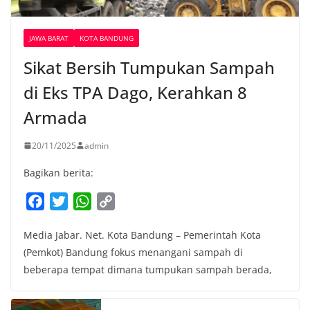
JAWA BARAT
KOTA BANDUNG
Sikat Bersih Tumpukan Sampah
di Eks TPA Dago, Kerahkan 8
Armada
20/11/2025
admin
Bagikan berita:
F
T
W
C
a
w
h
o
Media Jabar. Net. Kota Bandung – Pemerintah Kota
c
i
a
p
(Pemkot) Bandung fokus menangani sampah di
e
t
t
y
beberapa tempat dimana tumpukan sampah berada,
b
t
s
L
o
e
A
i
o
r
p
n