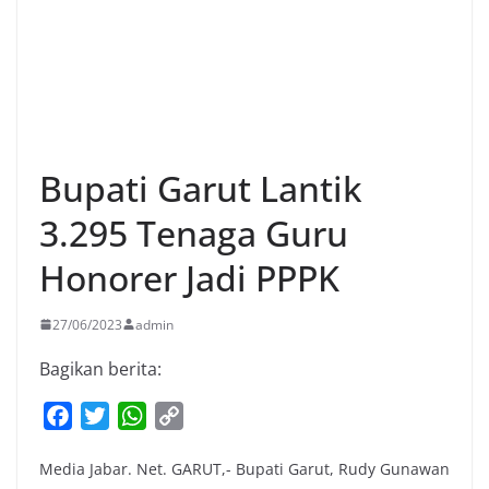
Bupati Garut Lantik
3.295 Tenaga Guru
Honorer Jadi PPPK
27/06/2023
admin
Bagikan berita:
F
T
W
C
a
w
h
o
Media Jabar. Net. GARUT,- Bupati Garut, Rudy Gunawan
c
i
a
p