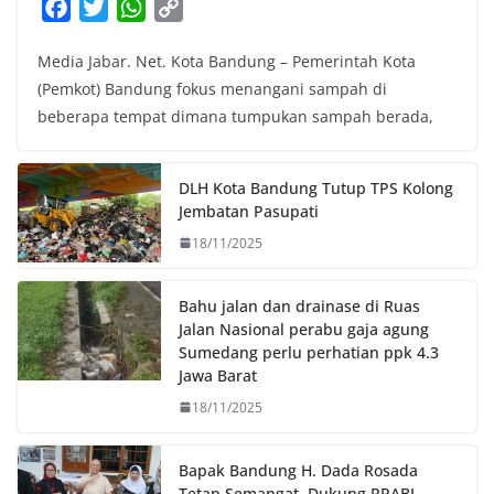
F
T
W
C
a
w
h
o
Media Jabar. Net. Kota Bandung – Pemerintah Kota
c
i
a
p
(Pemkot) Bandung fokus menangani sampah di
e
t
t
y
beberapa tempat dimana tumpukan sampah berada,
b
t
s
L
o
e
A
i
o
r
p
n
DLH Kota Bandung Tutup TPS Kolong
k
p
k
Jembatan Pasupati
18/11/2025
Bahu jalan dan drainase di Ruas
Jalan Nasional perabu gaja agung
Sumedang perlu perhatian ppk 4.3
Jawa Barat
18/11/2025
Bapak Bandung H. Dada Rosada
Tetap Semangat, Dukung RPABI