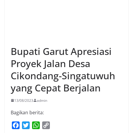
Bupati Garut Apresiasi
Proyek Jalan Desa
Cikondang-Singatuwuh
yang Cepat Berjalan
13/08/2023
admin
Bagikan berita:
F
T
W
C
a
w
h
o