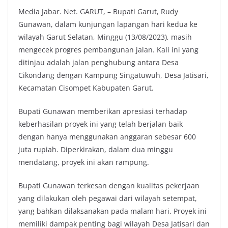
Media Jabar. Net. GARUT, – Bupati Garut, Rudy
c
i
a
p
Gunawan, dalam kunjungan lapangan hari kedua ke
e
t
t
y
wilayah Garut Selatan, Minggu (13/08/2023), masih
b
t
s
L
mengecek progres pembangunan jalan. Kali ini yang
o
e
A
i
ditinjau adalah jalan penghubung antara Desa
o
r
p
n
Cikondang dengan Kampung Singatuwuh, Desa Jatisari,
k
p
k
Kecamatan Cisompet Kabupaten Garut.
Bupati Gunawan memberikan apresiasi terhadap
keberhasilan proyek ini yang telah berjalan baik
dengan hanya menggunakan anggaran sebesar 600
juta rupiah. Diperkirakan, dalam dua minggu
mendatang, proyek ini akan rampung.
Bupati Gunawan terkesan dengan kualitas pekerjaan
yang dilakukan oleh pegawai dari wilayah setempat,
yang bahkan dilaksanakan pada malam hari. Proyek ini
memiliki dampak penting bagi wilayah Desa Jatisari dan