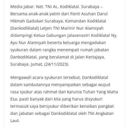
Media Jabar. Net. TNI AL. Kodiklatal. Surabaya –
c
i
a
p
Bersama anak-anak yatim dari Panti Asuhan Darul
e
t
t
y
Hikmah Gadukan Surabaya, Komandan Kodiklatal
b
t
s
L
(Dankodiklatal) Letjen TNI Marinir Nur Alamsyah
o
e
A
i
didampingi Ketua Gabungan Jalasenastri Kodiklatal Ny.
o
r
p
n
Ayu Nur Alamsyah beserta keluarga mengadakan
k
p
k
syukuran dalam rangka menempati rumah jabatan
Dankodiklatal, yang beralamat di Jalan Kertajaya,
Surabaya. Jumat, (24/11/2023).
Mengawali acara syukuran tersebut, Dankodiklatal
dalam sambutannya menyampaikan sebagai wujud
rasa syukur atas rahmat dan karunia Tuhan Yang Maha
Esa, pasti banyak dari kita yang harus disyukuri
termasuk saya bersyukur diberikan kenaikan pangkat
dan jabatan sebagai Dankodiklatal oleh TNI Angkatan
Laut.