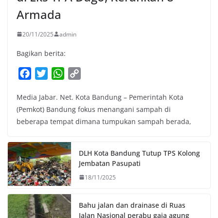
Armada
20/11/2025
admin
Bagikan berita:
F
T
W
C
a
w
h
o
Media Jabar. Net. Kota Bandung – Pemerintah Kota
c
i
a
p
(Pemkot) Bandung fokus menangani sampah di
e
t
t
y
beberapa tempat dimana tumpukan sampah berada,
b
t
s
L
o
e
A
i
o
r
p
n
DLH Kota Bandung Tutup TPS Kolong
k
p
k
Jembatan Pasupati
18/11/2025
Bahu jalan dan drainase di Ruas
Jalan Nasional perabu gaja agung