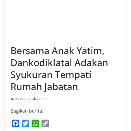
Bersama Anak Yatim,
Dankodiklatal Adakan
Syukuran Tempati
Rumah Jabatan
25/11/2023
admin
Bagikan berita:
F
T
W
C
a
w
h
o