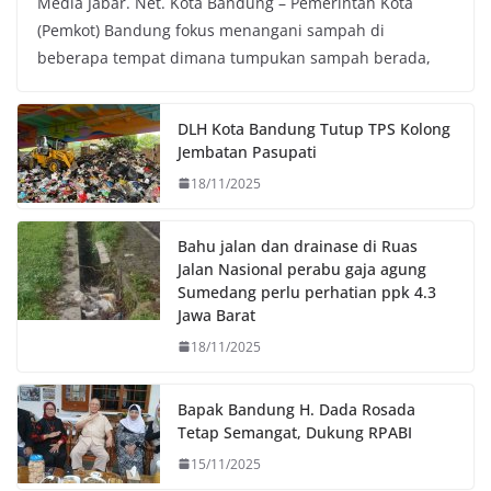
Media Jabar. Net. Kota Bandung – Pemerintah Kota
c
i
a
p
(Pemkot) Bandung fokus menangani sampah di
e
t
t
y
beberapa tempat dimana tumpukan sampah berada,
b
t
s
L
o
e
A
i
o
r
p
n
DLH Kota Bandung Tutup TPS Kolong
k
p
k
Jembatan Pasupati
18/11/2025
Bahu jalan dan drainase di Ruas
Jalan Nasional perabu gaja agung
Sumedang perlu perhatian ppk 4.3
Jawa Barat
18/11/2025
Bapak Bandung H. Dada Rosada
Tetap Semangat, Dukung RPABI
15/11/2025