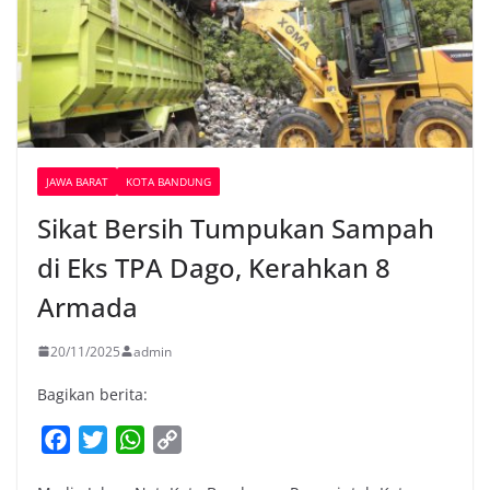
JAWA BARAT
KOTA BANDUNG
Sikat Bersih Tumpukan Sampah
di Eks TPA Dago, Kerahkan 8
Armada
20/11/2025
admin
Bagikan berita:
F
T
W
C
a
w
h
o