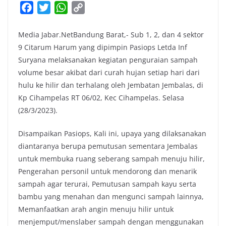
F
T
W
C
a
w
h
o
c
i
a
p
Media Jabar.NetBandung Barat,- Sub 1, 2, dan 4 sektor
e
t
t
y
9 Citarum Harum yang dipimpin Pasiops Letda Inf
b
t
s
L
Suryana melaksanakan kegiatan penguraian sampah
volume besar akibat dari curah hujan setiap hari dari
o
e
A
i
hulu ke hilir dan terhalang oleh Jembatan Jembalas, di
o
r
p
n
Kp Cihampelas RT 06/02, Kec Cihampelas. Selasa
k
p
k
(28/3/2023).
Disampaikan Pasiops, Kali ini, upaya yang dilaksanakan
diantaranya berupa pemutusan sementara Jembalas
untuk membuka ruang seberang sampah menuju hilir,
Pengerahan personil untuk mendorong dan menarik
sampah agar terurai, Pemutusan sampah kayu serta
bambu yang menahan dan mengunci sampah lainnya,
Memanfaatkan arah angin menuju hilir untuk
menjemput/menslaber sampah dengan menggunakan