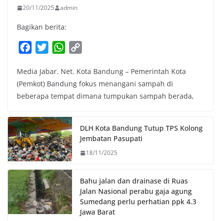
20/11/2025
admin
Bagikan berita:
F
T
W
C
a
w
h
o
Media Jabar. Net. Kota Bandung – Pemerintah Kota
c
i
a
p
(Pemkot) Bandung fokus menangani sampah di
e
t
t
y
beberapa tempat dimana tumpukan sampah berada,
b
t
s
L
o
e
A
i
o
r
p
n
DLH Kota Bandung Tutup TPS Kolong
k
p
k
Jembatan Pasupati
18/11/2025
Bahu jalan dan drainase di Ruas
Jalan Nasional perabu gaja agung
Sumedang perlu perhatian ppk 4.3
Jawa Barat