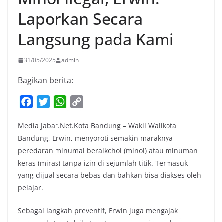
Laporkan Secara
Langsung pada Kami
31/05/2025
admin
Bagikan berita:
F
T
W
C
a
w
h
o
Media Jabar.Net.Kota Bandung – Wakil Walikota
c
i
a
p
Bandung, Erwin, menyoroti semakin maraknya
e
t
t
y
peredaran minumal beralkohol (minol) atau minuman
b
t
s
L
keras (miras) tanpa izin di sejumlah titik. Termasuk
o
e
A
i
yang dijual secara bebas dan bahkan bisa diakses oleh
o
r
p
n
pelajar.
k
p
k
Sebagai langkah preventif, Erwin juga mengajak