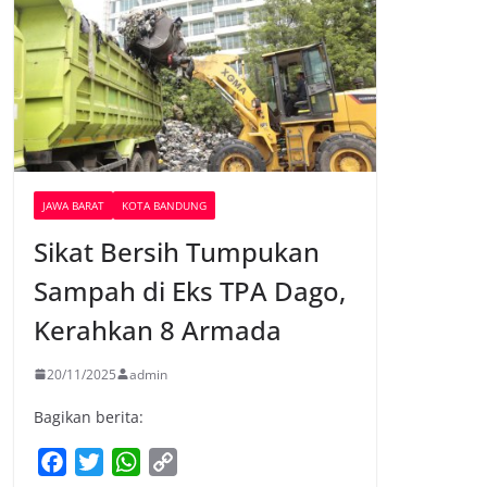
JAWA BARAT
KOTA BANDUNG
Sikat Bersih Tumpukan
Sampah di Eks TPA Dago,
Kerahkan 8 Armada
20/11/2025
admin
Bagikan berita:
F
T
W
C