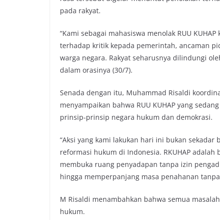
k
p
k
pada rakyat.
“Kami sebagai mahasiswa menolak RUU KUHAP kar
terhadap kritik kepada pemerintah, ancaman pid
warga negara. Rakyat seharusnya dilindungi ol
dalam orasinya (30/7).
Senada dengan itu, Muhammad Risaldi koordina
menyampaikan bahwa RUU KUHAP yang sedang di
prinsip-prinsip negara hukum dan demokrasi.
“Aksi yang kami lakukan hari ini bukan sekadar
reformasi hukum di Indonesia. RKUHAP adalah 
membuka ruang penyadapan tanpa izin pengadi
hingga memperpanjang masa penahanan tanpa ak
M Risaldi menambahkan bahwa semua masalah te
hukum.