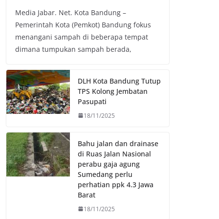
a
w
h
o
Media Jabar. Net. Kota Bandung –
c
i
a
p
Pemerintah Kota (Pemkot) Bandung fokus
e
t
t
y
menangani sampah di beberapa tempat
b
t
s
L
dimana tumpukan sampah berada,
o
e
A
i
o
r
p
n
k
p
k
DLH Kota Bandung Tutup
TPS Kolong Jembatan
Pasupati
18/11/2025
Bahu jalan dan drainase
di Ruas Jalan Nasional
perabu gaja agung
Sumedang perlu
perhatian ppk 4.3 Jawa
Barat
18/11/2025