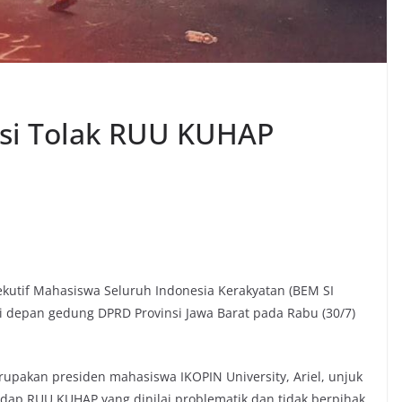
ksi Tolak RUU KUHAP
kutif Mahasiswa Seluruh Indonesia Kerakyatan (BEM SI
i depan gedung DPRD Provinsi Jawa Barat pada Rabu (30/7)
upakan presiden mahasiswa IKOPIN University, Ariel, unjuk
adap RUU KUHAP yang dinilai problematik dan tidak berpihak