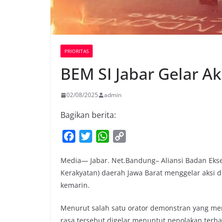
PRIORITAS
BEM SI Jabar Gelar A
02/08/2025
admin
Bagikan berita:
F
T
W
C
a
w
h
o
Media— Jabar. Net.Bandung– Aliansi Badan Ekse
c
i
a
p
Kerakyatan) daerah Jawa Barat menggelar aksi d
e
t
t
y
kemarin.
b
t
s
L
o
e
A
i
Menurut salah satu orator demonstran yang mer
o
r
p
n
rasa tersebut digelar menuntut penolakan terh