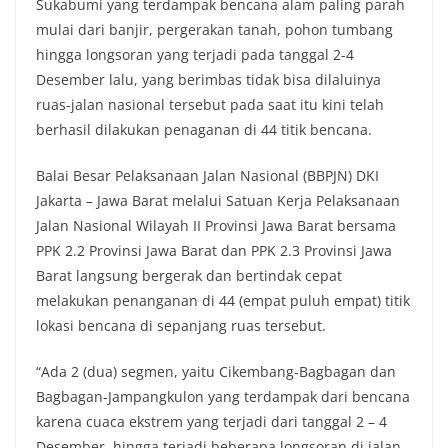
Sukabumi yang terdampak bencana alam paling parah
b
t
s
L
mulai dari banjir, pergerakan tanah, pohon tumbang
o
e
A
i
hingga longsoran yang terjadi pada tanggal 2-4
o
r
p
n
Desember lalu, yang berimbas tidak bisa dilaluinya
k
p
k
ruas-jalan nasional tersebut pada saat itu kini telah
berhasil dilakukan penaganan di 44 titik bencana.
Balai Besar Pelaksanaan Jalan Nasional (BBPJN) DKI
Jakarta – Jawa Barat melalui Satuan Kerja Pelaksanaan
Jalan Nasional Wilayah II Provinsi Jawa Barat bersama
PPK 2.2 Provinsi Jawa Barat dan PPK 2.3 Provinsi Jawa
Barat langsung bergerak dan bertindak cepat
melakukan penanganan di 44 (empat puluh empat) titik
lokasi bencana di sepanjang ruas tersebut.
“Ada 2 (dua) segmen, yaitu Cikembang-Bagbagan dan
Bagbagan-Jampangkulon yang terdampak dari bencana
karena cuaca ekstrem yang terjadi dari tanggal 2 – 4
Desember, hingga terjadi beberapa longsoran di jalan