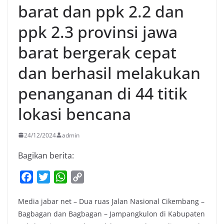
barat dan ppk 2.2 dan
ppk 2.3 provinsi jawa
barat bergerak cepat
dan berhasil melakukan
penanganan di 44 titik
lokasi bencana
24/12/2024
admin
Bagikan berita:
F
T
W
C
a
w
h
o
Media jabar net – Dua ruas Jalan Nasional Cikembang –
c
i
a
p
Bagbagan dan Bagbagan – Jampangkulon di Kabupaten
e
t
t
y