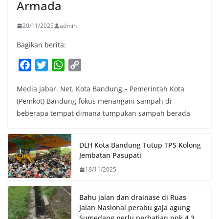
Armada
20/11/2025
admin
Bagikan berita:
F
T
W
C
a
w
h
o
Media Jabar. Net. Kota Bandung – Pemerintah Kota
c
i
a
p
(Pemkot) Bandung fokus menangani sampah di
e
t
t
y
beberapa tempat dimana tumpukan sampah berada,
b
t
s
L
o
e
A
i
o
r
p
n
DLH Kota Bandung Tutup TPS Kolong
k
p
k
Jembatan Pasupati
18/11/2025
Bahu jalan dan drainase di Ruas
Jalan Nasional perabu gaja agung
Sumedang perlu perhatian ppk 4.3