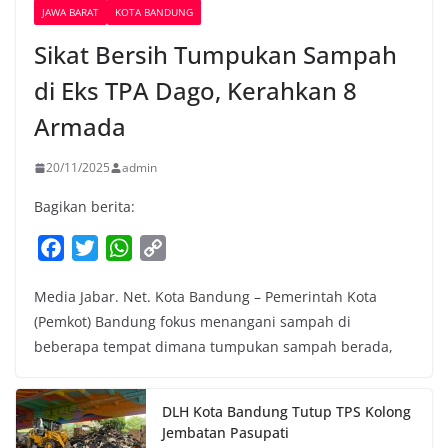
JAWA BARAT
KOTA BANDUNG
Sikat Bersih Tumpukan Sampah
di Eks TPA Dago, Kerahkan 8
Armada
20/11/2025
admin
Bagikan berita:
F
T
W
C
a
w
h
o
Media Jabar. Net. Kota Bandung – Pemerintah Kota
c
i
a
p
(Pemkot) Bandung fokus menangani sampah di
e
t
t
y
beberapa tempat dimana tumpukan sampah berada,
b
t
s
L
o
e
A
i
o
r
p
n
DLH Kota Bandung Tutup TPS Kolong
k
p
k
Jembatan Pasupati