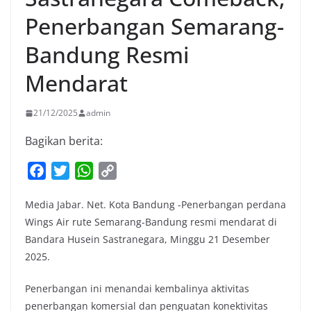
Penerbangan Semarang-
Bandung Resmi
Mendarat
21/12/2025
admin
Bagikan berita:
F
T
W
C
a
w
h
o
Media Jabar. Net. Kota Bandung -Penerbangan perdana
c
i
a
p
Wings Air rute Semarang-Bandung resmi mendarat di
e
t
t
y
Bandara Husein Sastranegara, Minggu 21 Desember
b
t
s
L
2025.
o
e
A
i
o
r
p
n
Penerbangan ini menandai kembalinya aktivitas
k
p
k
penerbangan komersial dan penguatan konektivitas