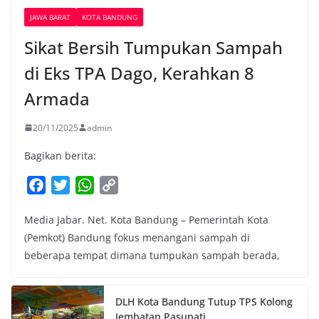
JAWA BARAT
KOTA BANDUNG
Sikat Bersih Tumpukan Sampah
di Eks TPA Dago, Kerahkan 8
Armada
20/11/2025
admin
Bagikan berita:
F
T
W
C
a
w
h
o
Media Jabar. Net. Kota Bandung – Pemerintah Kota
c
i
a
p
(Pemkot) Bandung fokus menangani sampah di
e
t
t
y
beberapa tempat dimana tumpukan sampah berada,
b
t
s
L
o
e
A
i
o
r
p
n
DLH Kota Bandung Tutup TPS Kolong
k
p
k
Jembatan Pasupati