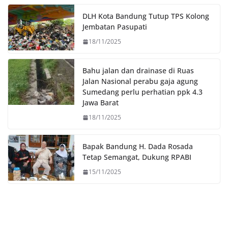
o
r
p
n
DLH Kota Bandung Tutup TPS Kolong
k
p
k
Jembatan Pasupati
18/11/2025
Bahu jalan dan drainase di Ruas
Jalan Nasional perabu gaja agung
Sumedang perlu perhatian ppk 4.3
Jawa Barat
18/11/2025
Bapak Bandung H. Dada Rosada
Tetap Semangat, Dukung RPABI
15/11/2025