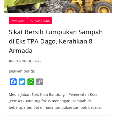
JAWA BARAT
KOTA BANDUNG
Sikat Bersih Tumpukan Sampah
di Eks TPA Dago, Kerahkan 8
Armada
20/11/2025
admin
Bagikan berita:
F
T
W
C
a
w
h
o
Media Jabar. Net. Kota Bandung – Pemerintah Kota
c
i
a
p
(Pemkot) Bandung fokus menangani sampah di
e
t
t
y
beberapa tempat dimana tumpukan sampah berada,
b
t
s
L
o
e
A
i