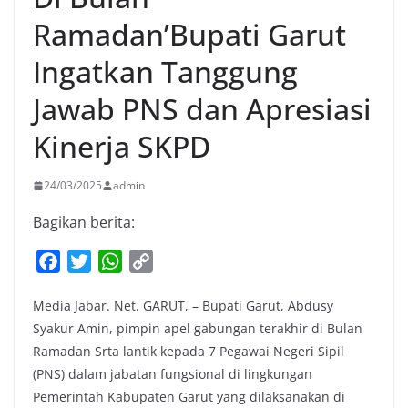
Ramadan’Bupati Garut
Ingatkan Tanggung
Jawab PNS dan Apresiasi
Kinerja SKPD
24/03/2025
admin
Bagikan berita:
F
T
W
C
a
w
h
o
Media Jabar. Net. GARUT, – Bupati Garut, Abdusy
c
i
a
p
Syakur Amin, pimpin apel gabungan terakhir di Bulan
e
t
t
y
Ramadan Srta lantik kepada 7 Pegawai Negeri Sipil
b
t
s
L
(PNS) dalam jabatan fungsional di lingkungan
o
e
A
i
Pemerintah Kabupaten Garut yang dilaksanakan di
o
r
p
n