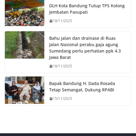
o
r
p
n
DLH Kota Bandung Tutup TPS Kolong
k
p
k
Jembatan Pasupati
18/11/2025
Bahu jalan dan drainase di Ruas
Jalan Nasional perabu gaja agung
Sumedang perlu perhatian ppk 4.3
Jawa Barat
18/11/2025
Bapak Bandung H. Dada Rosada
Tetap Semangat, Dukung RPABI
15/11/2025