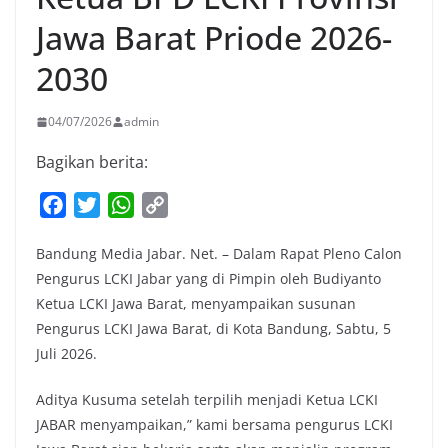
Jawa Barat Priode 2026-
2030
04/07/2026
admin
Bagikan berita:
F
T
W
C
a
w
h
o
Bandung Media Jabar. Net. – Dalam Rapat Pleno Calon
c
i
a
p
Pengurus LCKI Jabar yang di Pimpin oleh Budiyanto
e
t
t
y
Ketua LCKI Jawa Barat, menyampaikan susunan
b
t
s
L
Pengurus LCKI Jawa Barat, di Kota Bandung, Sabtu, 5
o
e
A
i
Juli 2026.
o
r
p
n
k
p
k
Aditya Kusuma setelah terpilih menjadi Ketua LCKI
JABAR menyampaikan,” kami bersama pengurus LCKI