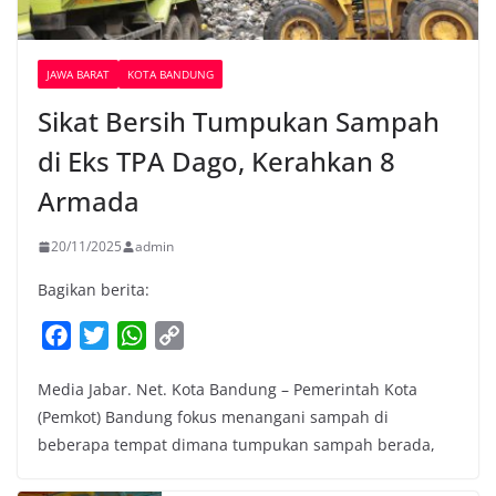
JAWA BARAT
KOTA BANDUNG
Sikat Bersih Tumpukan Sampah
di Eks TPA Dago, Kerahkan 8
Armada
20/11/2025
admin
Bagikan berita:
F
T
W
C
a
w
h
o
Media Jabar. Net. Kota Bandung – Pemerintah Kota
c
i
a
p
(Pemkot) Bandung fokus menangani sampah di
e
t
t
y
beberapa tempat dimana tumpukan sampah berada,
b
t
s
L
o
e
A
i