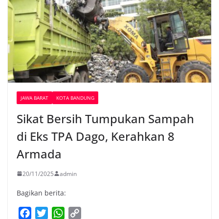
JAWA BARAT
KOTA BANDUNG
Sikat Bersih Tumpukan Sampah
di Eks TPA Dago, Kerahkan 8
Armada
20/11/2025
admin
Bagikan berita:
F
T
W
C