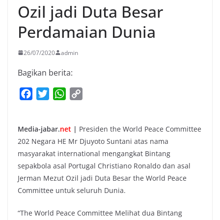
Ozil jadi Duta Besar
Perdamaian Dunia
26/07/2020
admin
Bagikan berita:
F
T
W
C
a
w
h
o
c
i
a
p
Media-jabar.
net
|
Presiden the World Peace Committee
e
t
t
y
202 Negara HE Mr Djuyoto Suntani atas nama
b
t
s
L
masyarakat international mengangkat Bintang
o
e
A
i
sepakbola asal Portugal Christiano Ronaldo dan asal
o
r
p
n
Jerman Mezut Ozil jadi Duta Besar the World Peace
k
p
k
Committee untuk seluruh Dunia.
“The World Peace Committee Melihat dua Bintang