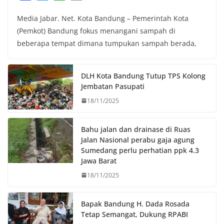
a
w
h
o
Media Jabar. Net. Kota Bandung – Pemerintah Kota
c
i
a
p
(Pemkot) Bandung fokus menangani sampah di
e
t
t
y
beberapa tempat dimana tumpukan sampah berada,
b
t
s
L
o
e
A
i
o
r
p
n
DLH Kota Bandung Tutup TPS Kolong
k
p
k
Jembatan Pasupati
18/11/2025
Bahu jalan dan drainase di Ruas
Jalan Nasional perabu gaja agung
Sumedang perlu perhatian ppk 4.3
Jawa Barat
18/11/2025
Bapak Bandung H. Dada Rosada
Tetap Semangat, Dukung RPABI