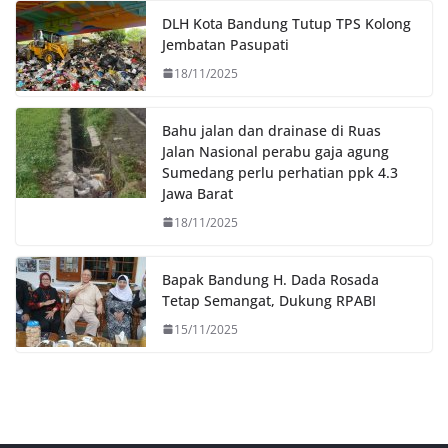
o
r
p
n
DLH Kota Bandung Tutup TPS Kolong
k
p
k
Jembatan Pasupati
18/11/2025
Bahu jalan dan drainase di Ruas
Jalan Nasional perabu gaja agung
Sumedang perlu perhatian ppk 4.3
Jawa Barat
18/11/2025
Bapak Bandung H. Dada Rosada
Tetap Semangat, Dukung RPABI
15/11/2025