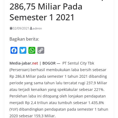
286,75 Miliar Pada
Semester 1 2021
02/09/2021
admin
Bagikan berita:
F
T
W
C
a
w
h
o
Media-jabar.
net
| BOGOR —
PT Sentul City Tbk
c
i
a
p
(Perseroan) berhasil membukukan laba bersih sebesar
e
t
t
y
Rp 286,8 Miliar pada semester 1 tahun 2021 dibanding
b
t
s
L
periode yang sama tahun lalu tercatat rugi 237,9 Miliar
o
e
A
i
atau terjadi kenaikan yang spektakular sebesar 221%.
o
r
p
n
Perolehan laba ini ditopang oleh lonjakan pendapatan
k
p
k
menjadi Rp 2,4 triliun atau tumbuh sebesar 1.435,8%
(YoY) dibandingkan pendapatan pada semester 1 tahun
2020 sebesar 159,3 Miliar.