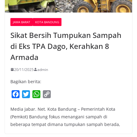
JAWA BARAT
KOTA BANDUNG
Sikat Bersih Tumpukan Sampah
di Eks TPA Dago, Kerahkan 8
Armada
20/11/2025
admin
Bagikan berita:
F
T
W
C
a
w
h
o
Media Jabar. Net. Kota Bandung – Pemerintah Kota
c
i
a
p
(Pemkot) Bandung fokus menangani sampah di
e
t
t
y
beberapa tempat dimana tumpukan sampah berada,
b
t
s
L
o
e
A
i