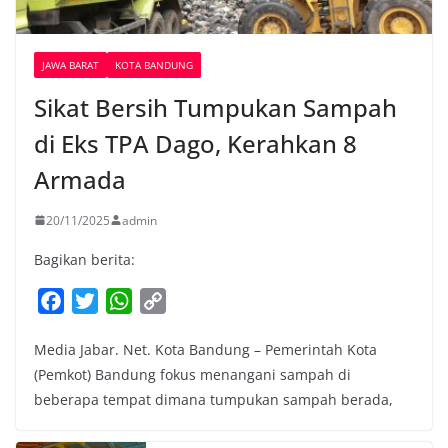
JAWA BARAT
KOTA BANDUNG
Sikat Bersih Tumpukan Sampah
di Eks TPA Dago, Kerahkan 8
Armada
20/11/2025
admin
Bagikan berita:
F
T
W
C
a
w
h
o
Media Jabar. Net. Kota Bandung – Pemerintah Kota
c
i
a
p
(Pemkot) Bandung fokus menangani sampah di
e
t
t
y
beberapa tempat dimana tumpukan sampah berada,
b
t
s
L
o
e
A
i