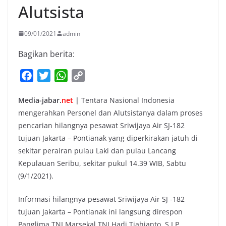
Alutsista
09/01/2021
admin
Bagikan berita:
F
T
W
C
a
w
h
o
Media-jabar.
net
|
Tentara Nasional Indonesia
c
i
a
p
mengerahkan Personel dan Alutsistanya dalam proses
e
t
t
y
pencarian hilangnya pesawat Sriwijaya Air SJ-182
b
t
s
L
tujuan Jakarta – Pontianak yang diperkirakan jatuh di
o
e
A
i
sekitar perairan pulau Laki dan pulau Lancang
o
r
p
n
Kepulauan Seribu, sekitar pukul 14.39 WIB, Sabtu
k
p
k
(9/1/2021).
Informasi hilangnya pesawat Sriwijaya Air SJ -182
tujuan Jakarta – Pontianak ini langsung direspon
Panglima TNI Marsekal TNI Hadi Tjahjanto, S.I.P.