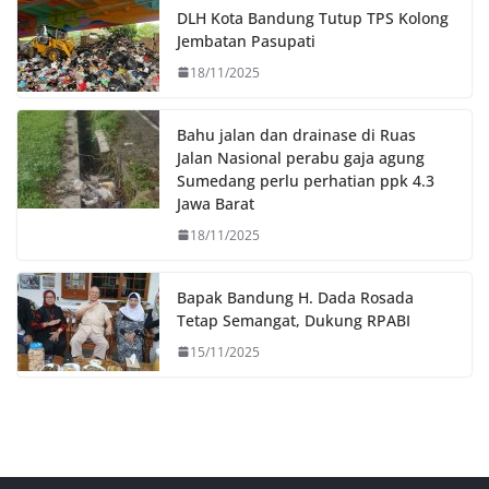
o
r
p
n
DLH Kota Bandung Tutup TPS Kolong
k
p
k
Jembatan Pasupati
18/11/2025
Bahu jalan dan drainase di Ruas
Jalan Nasional perabu gaja agung
Sumedang perlu perhatian ppk 4.3
Jawa Barat
18/11/2025
Bapak Bandung H. Dada Rosada
Tetap Semangat, Dukung RPABI
15/11/2025