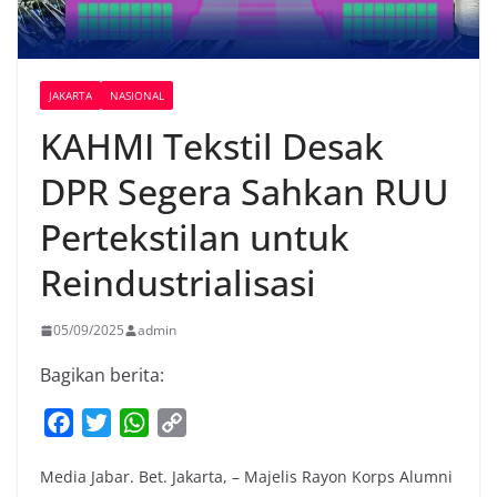
JAKARTA
NASIONAL
KAHMI Tekstil Desak
DPR Segera Sahkan RUU
Pertekstilan untuk
Reindustrialisasi
05/09/2025
admin
Bagikan berita:
F
T
W
C
a
w
h
o
Media Jabar. Bet. Jakarta, – Majelis Rayon Korps Alumni
c
i
a
p