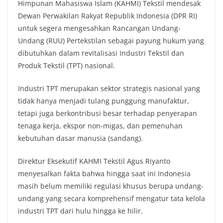
Himpunan Mahasiswa Islam (KAHMI) Tekstil mendesak
e
t
t
y
Dewan Perwakilan Rakyat Republik Indonesia (DPR RI)
b
t
s
L
untuk segera mengesahkan Rancangan Undang-
o
e
A
i
Undang (RUU) Pertekstilan sebagai payung hukum yang
o
r
p
n
dibutuhkan dalam revitalisasi Industri Tekstil dan
k
p
k
Produk Tekstil (TPT) nasional.
Industri TPT merupakan sektor strategis nasional yang
tidak hanya menjadi tulang punggung manufaktur,
tetapi juga berkontribusi besar terhadap penyerapan
tenaga kerja, ekspor non-migas, dan pemenuhan
kebutuhan dasar manusia (sandang).
Direktur Eksekutif KAHMI Tekstil Agus Riyanto
menyesalkan fakta bahwa hingga saat ini Indonesia
masih belum memiliki regulasi khusus berupa undang-
undang yang secara komprehensif mengatur tata kelola
industri TPT dari hulu hingga ke hilir.