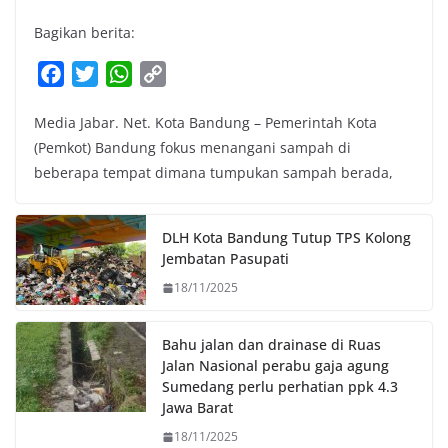
Bagikan berita:
F
T
W
C
a
w
h
o
Media Jabar. Net. Kota Bandung – Pemerintah Kota
c
i
a
p
(Pemkot) Bandung fokus menangani sampah di
e
t
t
y
beberapa tempat dimana tumpukan sampah berada,
b
t
s
L
o
e
A
i
o
r
p
n
DLH Kota Bandung Tutup TPS Kolong
k
p
k
Jembatan Pasupati
18/11/2025
Bahu jalan dan drainase di Ruas
Jalan Nasional perabu gaja agung
Sumedang perlu perhatian ppk 4.3
Jawa Barat
18/11/2025