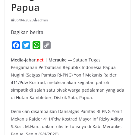
Papua
06/04/2020
admin
Bagikan berita:
F
T
W
C
a
w
h
o
Media-jabar.
net
| Merauke —
Satuan Tugas
c
i
a
p
Pengamanan Perbatasan Republik Indonesia-Papua
e
t
t
y
Nugini (Satgas Pamtas RI-PNG) Yonif Mekanis Raider
b
t
s
L
411/Pdw Kostrad, melaksanakan kegiatan patroli
o
e
A
i
simpatik di salah satu bivak warga pedalaman yang ada
o
r
p
n
di Hutan Sambleber, Distrik Sota, Papua.
k
p
k
Demikian disampaikan Dansatgas Pamtas RI-PNG Yonif
Mekanis Raider 411/Pdw Kostrad Mayor Inf Rizky Aditya
S.Sos., M.Han., dalam rilis tertulisnya di Kab. Merauke,
Papua, Senin (6/4/2020).