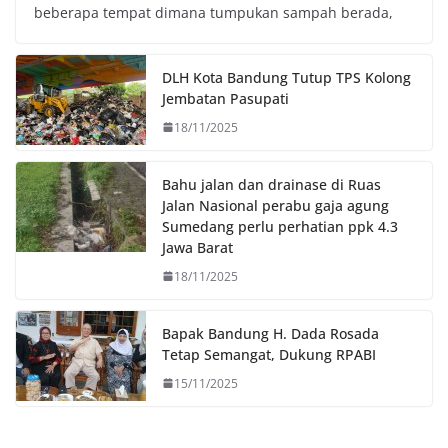
beberapa tempat dimana tumpukan sampah berada,
b
t
s
L
o
e
A
i
o
r
p
n
DLH Kota Bandung Tutup TPS Kolong
k
p
k
Jembatan Pasupati
18/11/2025
Bahu jalan dan drainase di Ruas
Jalan Nasional perabu gaja agung
Sumedang perlu perhatian ppk 4.3
Jawa Barat
18/11/2025
Bapak Bandung H. Dada Rosada
Tetap Semangat, Dukung RPABI
15/11/2025