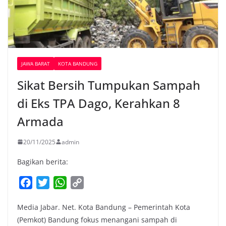
JAWA BARAT
KOTA BANDUNG
Sikat Bersih Tumpukan Sampah
di Eks TPA Dago, Kerahkan 8
Armada
20/11/2025
admin
Bagikan berita:
F
T
W
C
a
w
h
o
Media Jabar. Net. Kota Bandung – Pemerintah Kota
c
i
a
p
(Pemkot) Bandung fokus menangani sampah di
e
t
t
y