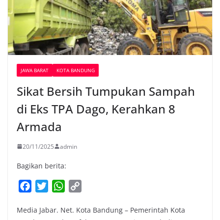
JAWA BARAT
KOTA BANDUNG
Sikat Bersih Tumpukan Sampah
di Eks TPA Dago, Kerahkan 8
Armada
20/11/2025
admin
Bagikan berita:
F
T
W
C
a
w
h
o
Media Jabar. Net. Kota Bandung – Pemerintah Kota
c
i
a
p