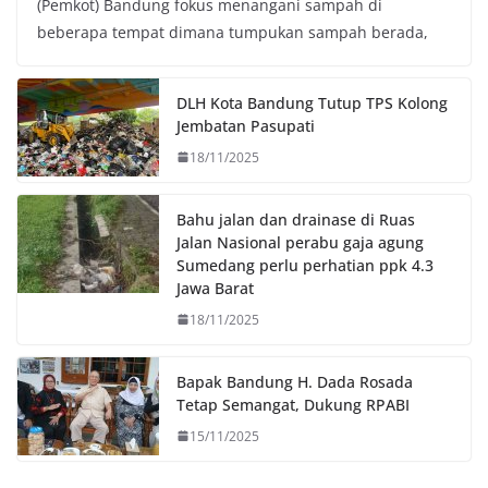
(Pemkot) Bandung fokus menangani sampah di
e
t
t
y
beberapa tempat dimana tumpukan sampah berada,
b
t
s
L
o
e
A
i
o
r
p
n
DLH Kota Bandung Tutup TPS Kolong
k
p
k
Jembatan Pasupati
18/11/2025
Bahu jalan dan drainase di Ruas
Jalan Nasional perabu gaja agung
Sumedang perlu perhatian ppk 4.3
Jawa Barat
18/11/2025
Bapak Bandung H. Dada Rosada
Tetap Semangat, Dukung RPABI
15/11/2025