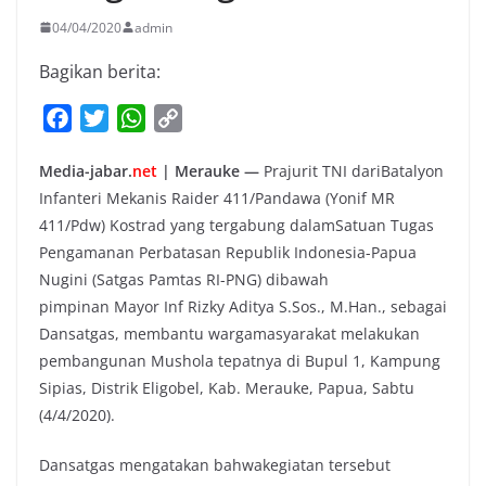
04/04/2020
admin
Bagikan berita:
F
T
W
C
a
w
h
o
Media-jabar.
net
| Merauke —
Prajurit TNI dariBatalyon
c
i
a
p
Infanteri Mekanis Raider 411/Pandawa (Yonif MR
e
t
t
y
411/Pdw) Kostrad yang tergabung dalamSatuan Tugas
b
t
s
L
Pengamanan Perbatasan Republik Indonesia-Papua
o
e
A
i
Nugini (Satgas Pamtas RI-PNG) dibawah
o
r
p
n
pimpinan Mayor Inf Rizky Aditya S.Sos., M.Han., sebagai
k
p
k
Dansatgas, membantu wargamasyarakat melakukan
pembangunan Mushola tepatnya di Bupul 1, Kampung
Sipias, Distrik Eligobel, Kab. Merauke, Papua, Sabtu
(4/4/2020).
Dansatgas mengatakan bahwakegiatan tersebut