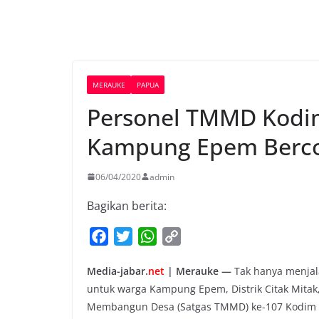
MERAUKE
PAPUA
Personel TMMD Kodim
Kampung Epem Berc
06/04/2020
admin
Bagikan berita:
F
T
W
C
a
w
h
o
Media-jabar.
net
| Merauke —
Tak hanya menjal
c
i
a
p
untuk warga Kampung Epem, Distrik Citak Mitak
e
t
t
y
Membangun Desa (Satgas TMMD) ke-107 Kodim 17
b
t
s
L