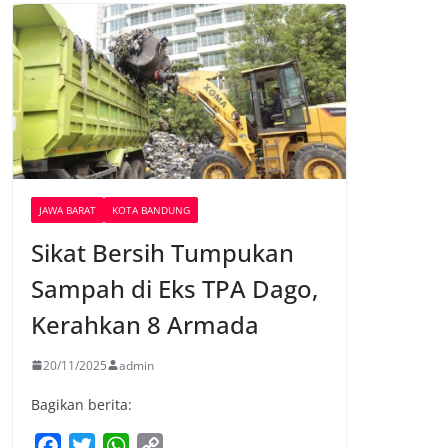
JAWA BARAT
KOTA BANDUNG
Sikat Bersih Tumpukan
Sampah di Eks TPA Dago,
Kerahkan 8 Armada
20/11/2025
admin
Bagikan berita:
F
T
W
C