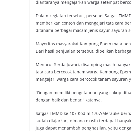
diantaranya mengajarkan warga setempat berco
o
e
A
i
o
r
p
n
Dalam kegiatan tersebut, personel Satgas TMM
k
p
k
memberikan contoh dan mengajari tata cara b
ditanami berbagai macam jenis sayur-sayuran s
Mayoritas masyarakat Kampung Epem mata penc
Dari hasil penjualan tersebut, dibelikan berba
Menurut Serda Juwari, disamping masih banyak
tata cara bercocok tanam warga Kampung Epem 
mengajari warga cara bercocok tanam sayuran 
“Dengan memiliki pengetahuan yang cukup dih
dengan baik dan benar,” katanya.
Satgas TMMD ke-107 Kodim 1707/Merauke berha
sudah diajarkan, dimana masih terdapat banya
juga dapat menambah penghasilan, yaitu dengan