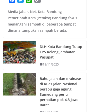
a
w
h
o
Media Jabar. Net. Kota Bandung –
c
i
a
p
Pemerintah Kota (Pemkot) Bandung fokus
e
t
t
y
menangani sampah di beberapa tempat
b
t
s
L
dimana tumpukan sampah berada,
o
e
A
i
o
r
p
n
k
p
k
DLH Kota Bandung Tutup
TPS Kolong Jembatan
Pasupati
18/11/2025
Bahu jalan dan drainase
di Ruas Jalan Nasional
perabu gaja agung
Sumedang perlu
perhatian ppk 4.3 Jawa
Barat