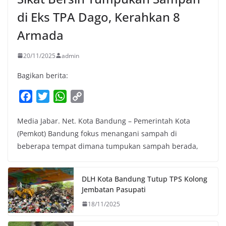
di Eks TPA Dago, Kerahkan 8
Armada
20/11/2025
admin
Bagikan berita:
F
T
W
C
a
w
h
o
Media Jabar. Net. Kota Bandung – Pemerintah Kota
c
i
a
p
(Pemkot) Bandung fokus menangani sampah di
e
t
t
y
beberapa tempat dimana tumpukan sampah berada,
b
t
s
L
o
e
A
i
o
r
p
n
DLH Kota Bandung Tutup TPS Kolong
k
p
k
Jembatan Pasupati
18/11/2025