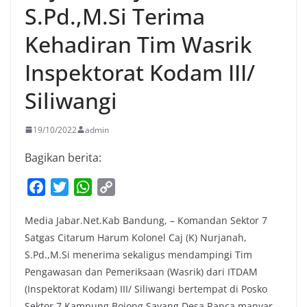
S.Pd.,M.Si Terima
Kehadiran Tim Wasrik
Inspektorat Kodam III/
Siliwangi
19/10/2022
admin
Bagikan berita:
F
T
W
C
a
w
h
o
Media Jabar.Net.Kab Bandung, – Komandan Sektor 7
c
i
a
p
Satgas Citarum Harum Kolonel Caj (K) Nurjanah,
e
t
t
y
S.Pd.,M.Si menerima sekaligus mendampingi Tim
b
t
s
L
Pengawasan dan Pemeriksaan (Wasrik) dari ITDAM
o
e
A
i
(Inspektorat Kodam) III/ Siliwangi bertempat di Posko
o
r
p
n
Sektor 7 Kampung Bojong Sayang Desa Ranca manyar