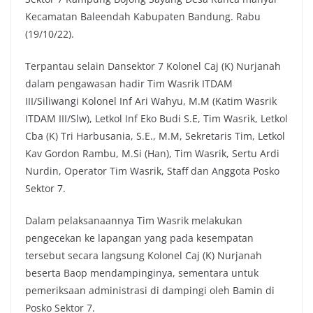
k
p
k
Kecamatan Baleendah Kabupaten Bandung. Rabu
(19/10/22).
Terpantau selain Dansektor 7 Kolonel Caj (K) Nurjanah
dalam pengawasan hadir Tim Wasrik ITDAM
III/Siliwangi Kolonel Inf Ari Wahyu, M.M (Katim Wasrik
ITDAM III/Slw), Letkol Inf Eko Budi S.E, Tim Wasrik, Letkol
Cba (K) Tri Harbusania, S.E., M.M, Sekretaris Tim, Letkol
Kav Gordon Rambu, M.Si (Han), Tim Wasrik, Sertu Ardi
Nurdin, Operator Tim Wasrik, Staff dan Anggota Posko
Sektor 7.
Dalam pelaksanaannya Tim Wasrik melakukan
pengecekan ke lapangan yang pada kesempatan
tersebut secara langsung Kolonel Caj (K) Nurjanah
beserta Baop mendampinginya, sementara untuk
pemeriksaan administrasi di dampingi oleh Bamin di
Posko Sektor 7.