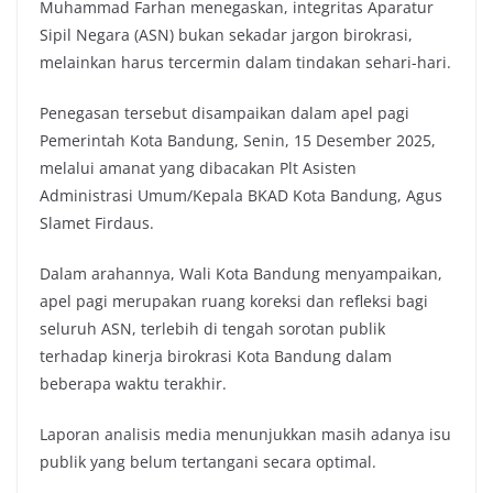
Muhammad Farhan menegaskan, integritas Aparatur
e
t
t
y
Sipil Negara (ASN) bukan sekadar jargon birokrasi,
b
t
s
L
melainkan harus tercermin dalam tindakan sehari-hari.
o
e
A
i
o
r
p
n
Penegasan tersebut disampaikan dalam apel pagi
k
p
k
Pemerintah Kota Bandung, Senin, 15 Desember 2025,
melalui amanat yang dibacakan Plt Asisten
Administrasi Umum/Kepala BKAD Kota Bandung, Agus
Slamet Firdaus.
Dalam arahannya, Wali Kota Bandung menyampaikan,
apel pagi merupakan ruang koreksi dan refleksi bagi
seluruh ASN, terlebih di tengah sorotan publik
terhadap kinerja birokrasi Kota Bandung dalam
beberapa waktu terakhir.
Laporan analisis media menunjukkan masih adanya isu
publik yang belum tertangani secara optimal.