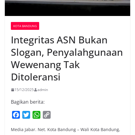
KOTA BANDUNG
Integritas ASN Bukan
Slogan, Penyalahgunaan
Wewenang Tak
Ditoleransi
15/12/2025
admin
Bagikan berita:
F
T
W
C
a
w
h
o
Media Jabar. Net. Kota Bandung – Wali Kota Bandung,
c
i
a
p