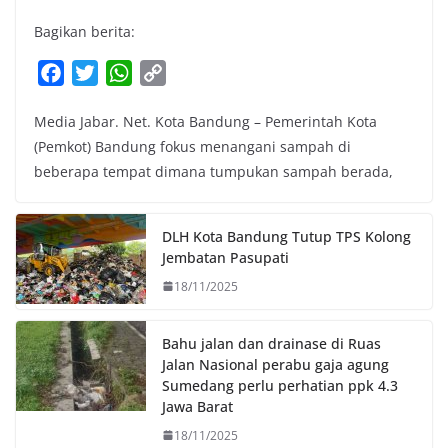
Bagikan berita:
F
T
W
C
a
w
h
o
Media Jabar. Net. Kota Bandung – Pemerintah Kota
c
i
a
p
(Pemkot) Bandung fokus menangani sampah di
e
t
t
y
beberapa tempat dimana tumpukan sampah berada,
b
t
s
L
o
e
A
i
o
r
p
n
DLH Kota Bandung Tutup TPS Kolong
k
p
k
Jembatan Pasupati
18/11/2025
Bahu jalan dan drainase di Ruas
Jalan Nasional perabu gaja agung
Sumedang perlu perhatian ppk 4.3
Jawa Barat
18/11/2025