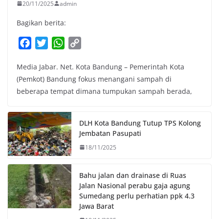
20/11/2025
admin
Bagikan berita:
F
T
W
C
a
w
h
o
Media Jabar. Net. Kota Bandung – Pemerintah Kota
c
i
a
p
(Pemkot) Bandung fokus menangani sampah di
e
t
t
y
beberapa tempat dimana tumpukan sampah berada,
b
t
s
L
o
e
A
i
o
r
p
n
DLH Kota Bandung Tutup TPS Kolong
k
p
k
Jembatan Pasupati
18/11/2025
Bahu jalan dan drainase di Ruas
Jalan Nasional perabu gaja agung
Sumedang perlu perhatian ppk 4.3
Jawa Barat