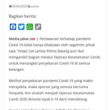
09/04/2020
admin
Bagikan berita:
F
T
W
C
a
w
h
o
Media-jabar.
net
|
Perlawanan terhadap pandemi
c
i
a
p
Covid-19 tidak hanya dilakukan oleh segelintir pihak
e
t
t
y
saja. Tetapi Sat Lantas Polres Batang pun ikut
b
t
s
L
mengambil bagian melalui Operasi Keselamatan Candi,
o
e
A
i
untuk menangkal penyebaran Covid-19 di semua
o
r
p
n
kalangan.
k
p
k
Melihat penyebaran pandemi Covid-19 yang makin
merajalela, maka operasi yang semula bernama
Simpatik, kini diubah menjadi Operasi Keselamatan
Candi 2020 dimulai sejak 6-19 April mendatang.