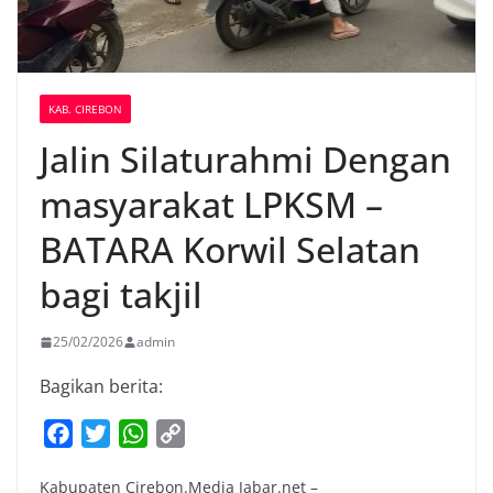
KAB. CIREBON
Jalin Silaturahmi Dengan
masyarakat LPKSM –
BATARA Korwil Selatan
bagi takjil
25/02/2026
admin
Bagikan berita:
F
T
W
C
a
w
h
o
Kabupaten Cirebon.Media Jabar.net –
c
i
a
p