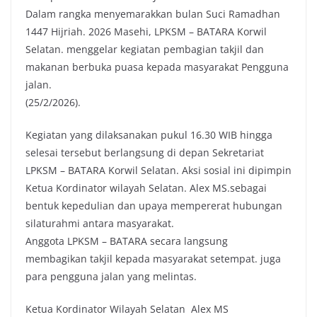
Dalam rangka menyemarakkan bulan Suci Ramadhan
e
t
t
y
1447 Hijriah. 2026 Masehi, LPKSM – BATARA Korwil
b
t
s
L
Selatan. menggelar kegiatan pembagian takjil dan
o
e
A
i
makanan berbuka puasa kepada masyarakat Pengguna
o
r
p
n
jalan.
k
p
k
(25/2/2026).
Kegiatan yang dilaksanakan pukul 16.30 WIB hingga
selesai tersebut berlangsung di depan Sekretariat
LPKSM – BATARA Korwil Selatan. Aksi sosial ini dipimpin
Ketua Kordinator wilayah Selatan. Alex MS.sebagai
bentuk kepedulian dan upaya mempererat hubungan
silaturahmi antara masyarakat.
Anggota LPKSM – BATARA secara langsung
membagikan takjil kepada masyarakat setempat. juga
para pengguna jalan yang melintas.
Ketua Kordinator Wilayah Selatan Alex MS