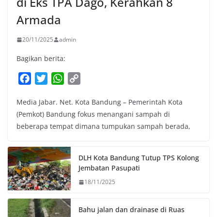
di Eks TPA Dago, Kerahkan 8
Armada
20/11/2025
admin
Bagikan berita:
F
T
W
C
a
w
h
o
Media Jabar. Net. Kota Bandung – Pemerintah Kota
c
i
a
p
(Pemkot) Bandung fokus menangani sampah di
e
t
t
y
beberapa tempat dimana tumpukan sampah berada,
b
t
s
L
o
e
A
i
o
r
p
n
DLH Kota Bandung Tutup TPS Kolong
k
p
k
Jembatan Pasupati
18/11/2025
Bahu jalan dan drainase di Ruas