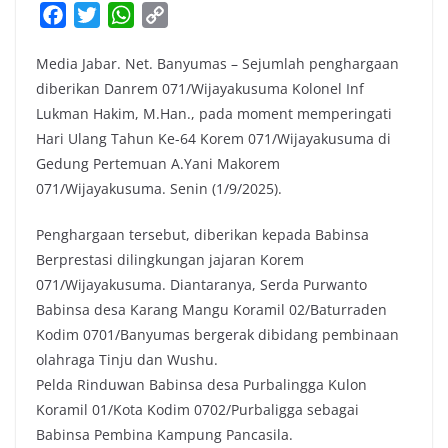
F
T
W
C
a
w
h
o
Media Jabar. Net. Banyumas – Sejumlah penghargaan
c
i
a
p
diberikan Danrem 071/Wijayakusuma Kolonel Inf
e
t
t
y
Lukman Hakim, M.Han., pada moment memperingati
b
t
s
L
Hari Ulang Tahun Ke-64 Korem 071/Wijayakusuma di
o
e
A
i
Gedung Pertemuan A.Yani Makorem
o
r
p
n
071/Wijayakusuma. Senin (1/9/2025).
k
p
k
Penghargaan tersebut, diberikan kepada Babinsa
Berprestasi dilingkungan jajaran Korem
071/Wijayakusuma. Diantaranya, Serda Purwanto
Babinsa desa Karang Mangu Koramil 02/Baturraden
Kodim 0701/Banyumas bergerak dibidang pembinaan
olahraga Tinju dan Wushu.
Pelda Rinduwan Babinsa desa Purbalingga Kulon
Koramil 01/Kota Kodim 0702/Purbaligga sebagai
Babinsa Pembina Kampung Pancasila.