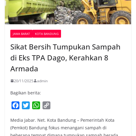
JAWA BARAT
KOTA BANDUNG
Sikat Bersih Tumpukan Sampah
di Eks TPA Dago, Kerahkan 8
Armada
20/11/2025
admin
Bagikan berita:
F
T
W
C
a
w
h
o
Media Jabar. Net. Kota Bandung – Pemerintah Kota
c
i
a
p
(Pemkot) Bandung fokus menangani sampah di
e
t
t
y
beberapa tempat dimana tumpukan sampah berada,