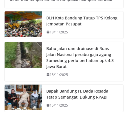
b
t
s
L
o
e
A
i
o
r
p
n
DLH Kota Bandung Tutup TPS Kolong
k
p
k
Jembatan Pasupati
18/11/2025
Bahu jalan dan drainase di Ruas
Jalan Nasional perabu gaja agung
Sumedang perlu perhatian ppk 4.3
Jawa Barat
18/11/2025
Bapak Bandung H. Dada Rosada
Tetap Semangat, Dukung RPABI
15/11/2025