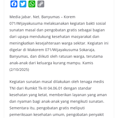
F
T
W
C
a
w
h
o
Media Jabar. Net. Banyumas – Korem
c
i
a
p
071/Wijayakusuma melaksanakan kegiatan bakti sosial
e
t
t
y
sunatan masal dan pengobatan gratis sebagai bagian
b
t
s
L
dari upaya mendukung kesehatan masyarakat dan
o
e
A
i
meningkatkan kesejahteraan warga sekitar. Kegiatan ini
o
r
p
n
digelar di Makorem 071/Wijayakusuma Sokaraja,
k
p
k
Banyumas, dan diikuti oleh ratusan warga, terutama
anak-anak dari keluarga kurang mampu. Kamis
(2/10/2025)
Kegiatan sunatan masal dilakukan oleh tenaga medis
TNI dari Rumkit Tk-III 04.06.01 dengan standar
kesehatan yang ketat, memberikan layanan yang aman
dan nyaman bagi anak-anak yang mengikuti sunatan.
Sementara itu, pengobatan gratis meliputi
pemeriksaan kesehatan umum, pengobatan penyakit