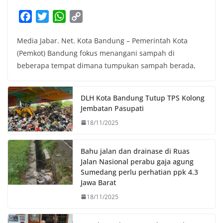
F
T
W
C
a
w
h
o
Media Jabar. Net. Kota Bandung – Pemerintah Kota
c
i
a
p
(Pemkot) Bandung fokus menangani sampah di
e
t
t
y
beberapa tempat dimana tumpukan sampah berada,
b
t
s
L
o
e
A
i
o
r
p
n
DLH Kota Bandung Tutup TPS Kolong
k
p
k
Jembatan Pasupati
18/11/2025
Bahu jalan dan drainase di Ruas
Jalan Nasional perabu gaja agung
Sumedang perlu perhatian ppk 4.3
Jawa Barat
18/11/2025