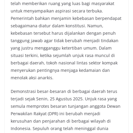
telah memberikan ruang yang luas bagi masyarakat
e
t
t
y
untuk menyampaikan aspirasi secara terbuka.
b
t
s
L
Pemerintah bahkan menjamin kebebasan berpendapat
o
e
A
i
sebagaimana diatur dalam konstitusi. Namun,
o
r
p
n
kebebasan tersebut harus dijalankan dengan penuh
k
p
k
tanggung jawab agar tidak berubah menjadi tindakan
yang justru mengganggu ketertiban umum. Dalam
situasi terkini, ketika sejumlah unjuk rasa muncul di
berbagai daerah, tokoh nasional lintas sektor kompak
menyerukan pentingnya menjaga kedamaian dan
menolak aksi anarkis.
Demonstrasi besar-besaran di berbagai daerah terus
terjadi sejak Senin, 25 Agustus 2025. Unjuk rasa yang
semula memprotes besaran tunjangan anggota Dewan
Perwakilan Rakyat (DPR) ini berubah menjadi
kerusuhan dan penjarahan di berbagai wilayah di
Indonesia. Sepuluh orang telah meninggal dunia