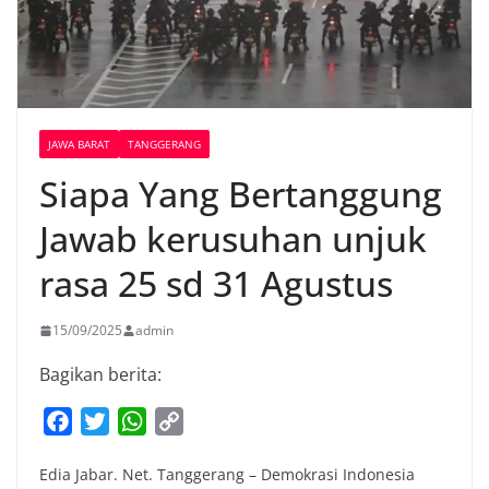
JAWA BARAT
TANGGERANG
Siapa Yang Bertanggung
Jawab kerusuhan unjuk
rasa 25 sd 31 Agustus
15/09/2025
admin
Bagikan berita:
F
T
W
C
a
w
h
o
Edia Jabar. Net. Tanggerang – Demokrasi Indonesia
c
i
a
p