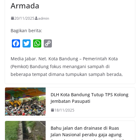
Armada
20/11/2025
admin
Bagikan berita:
F
T
W
C
a
w
h
o
Media Jabar. Net. Kota Bandung – Pemerintah Kota
c
i
a
p
(Pemkot) Bandung fokus menangani sampah di
e
t
t
y
beberapa tempat dimana tumpukan sampah berada,
b
t
s
L
o
e
A
i
o
r
p
n
DLH Kota Bandung Tutup TPS Kolong
k
p
k
Jembatan Pasupati
18/11/2025
Bahu jalan dan drainase di Ruas
Jalan Nasional perabu gaja agung