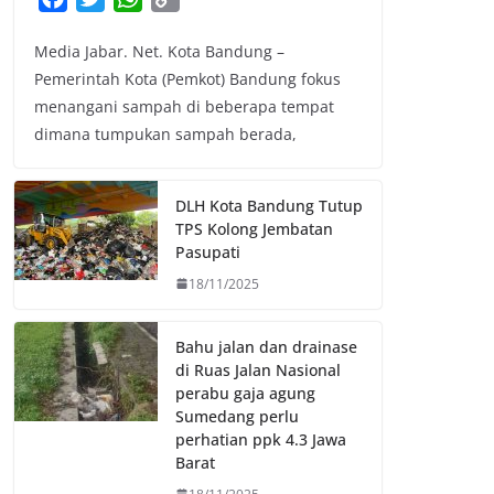
a
w
h
o
Media Jabar. Net. Kota Bandung –
c
i
a
p
Pemerintah Kota (Pemkot) Bandung fokus
e
t
t
y
menangani sampah di beberapa tempat
b
t
s
L
dimana tumpukan sampah berada,
o
e
A
i
o
r
p
n
k
p
k
DLH Kota Bandung Tutup
TPS Kolong Jembatan
Pasupati
18/11/2025
Bahu jalan dan drainase
di Ruas Jalan Nasional
perabu gaja agung
Sumedang perlu
perhatian ppk 4.3 Jawa
Barat