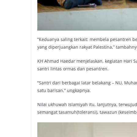
“Keduanya saling terkait: membela pesantren be
yang diperjuangkan rakyat Palestina,” tambahny
KH Ahmad Haedar menjelaskan, kegiatan Hari Sa
santri lintas ormas dan pesantren.
“Santri dari berbagai latar belakang – NU, Muh
satu barisan,” ungkapnya.
Nilai ukhuwah Islamiyah itu, lanjutnya, terwuj
semangat tasamuh(toleransi), tawazun (keseimb