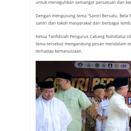
untuk meneguhkan semangat persatuan dan kepe
b
t
s
L
o
e
A
i
Dengan mengusung tema “Santri Bersatu, Bela Pes
o
r
p
n
santri dan tokoh masyarakat dari berbagai lem
k
p
k
Ketua Tanfidziah Pengurus Cabang Nahdlatul 
tema tersebut mengandung pesan mendalam tent
terhadap kemanusiaan.