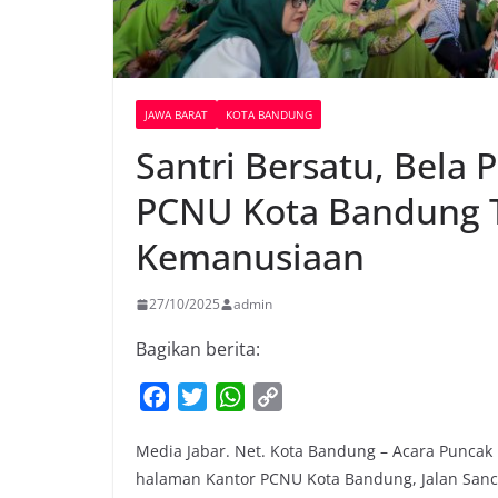
JAWA BARAT
KOTA BANDUNG
Santri Bersatu, Bela 
PCNU Kota Bandung T
Kemanusiaan
27/10/2025
admin
Bagikan berita:
F
T
W
C
a
w
h
o
Media Jabar. Net. Kota Bandung – Acara Puncak 
c
i
a
p
halaman Kantor PCNU Kota Bandung, Jalan San
e
t
t
y