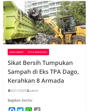
JAWA BARAT
KOTA BANDUNG
Sikat Bersih Tumpukan
Sampah di Eks TPA Dago,
Kerahkan 8 Armada
20/11/2025
admin
Bagikan berita:
F
T
W
C