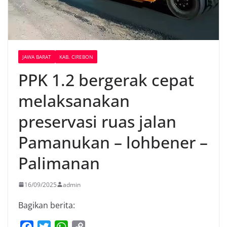
JAWA BARAT
KAB. CIREBON
PPK 1.2 bergerak cepat
melaksanakan
preservasi ruas jalan
Pamanukan – lohbener –
Palimanan
16/09/2025
admin
Bagikan berita:
F
T
W
C