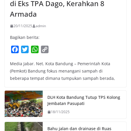
di Eks TPA Dago, Kerahkan 8
Armada
20/11/2025
admin
Bagikan berita:
F
T
W
C
a
w
h
o
Media Jabar. Net. Kota Bandung – Pemerintah Kota
c
i
a
p
(Pemkot) Bandung fokus menangani sampah di
e
t
t
y
beberapa tempat dimana tumpukan sampah berada,
b
t
s
L
o
e
A
i
o
r
p
n
DLH Kota Bandung Tutup TPS Kolong
k
p
k
Jembatan Pasupati
18/11/2025
Bahu jalan dan drainase di Ruas