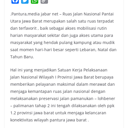
a
w
h
o
.Pantura,media jabar net – Ruas Jalan Nasional Pantai
c
i
a
p
Utara Jawa Barat merupakan salah satu ruas terpadat
e
t
t
y
dan terfavorit , baik sebagai akses mobilisasi rutin
b
t
s
L
harian masyarakat sekitar dan juga akses utama para
o
e
A
i
masyarakat yang hendak pulang kampung atau mudik
o
r
p
n
saat momen hari-hari besar seperti Lebaran, Natal dan
k
p
k
Tahun Baru.
Hal ini yang menjadikan Satuan Kerja Pelaksanaan
Jalan Nasional Wilayah I Provinsi Jawa Barat berupaya
memberikan pelayanan maksimal dalam merawat dan
menjaga kemantapan ruas jalan nasional dengan
melaksanakan preservasi jalan pamanukan – lohbener
– palimanan tahap 2 ini tengah dilaksanakan oleh ppk
1.2 provinsi jawa barat untuk menjaga kelancaran
konektivitas wilayah pantura jawa barat .