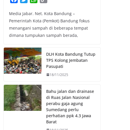
a
w
h
o
Media Jabar. Net. Kota Bandung –
c
i
a
p
Pemerintah Kota (Pemkot) Bandung fokus
e
t
t
y
menangani sampah di beberapa tempat
b
t
s
L
dimana tumpukan sampah berada,
o
e
A
i
o
r
p
n
k
p
k
DLH Kota Bandung Tutup
TPS Kolong Jembatan
Pasupati
18/11/2025
Bahu jalan dan drainase
di Ruas Jalan Nasional
perabu gaja agung
Sumedang perlu
perhatian ppk 4.3 Jawa
Barat