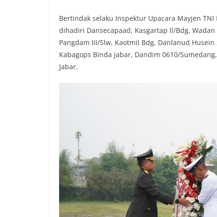
o
r
p
n
Bertindak selaku Inspektur Upacara Mayjen TNI P
k
p
k
dihadiri Dansecapaad, Kasgartap ll/Bdg, Wadan S
Pangdam III/Slw, Kaotmil Bdg, Danlanud Husein
Kabagops Binda Jabar, Dandim 0610/Sumedang,
Jabar.