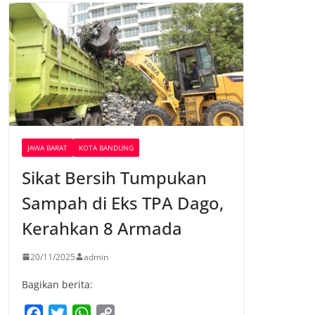
JAWA BARAT
KOTA BANDUNG
Sikat Bersih Tumpukan
Sampah di Eks TPA Dago,
Kerahkan 8 Armada
20/11/2025
admin
Bagikan berita:
F
T
W
C