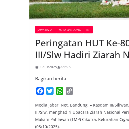
JAWA BARAT
KOTA BANDUNG
TNI
Peringatan HUT Ke-8
III/Slw Hadiri Ziarah
03/10/2025
admin
Bagikan berita:
F
T
W
C
a
w
h
o
Media Jabar. Net. Bandung, – Kasdam III/Siliwang
c
i
a
p
III/Slw, menghadiri Upacara Ziarah Nasional Pe
e
t
t
y
Makam Pahlawan (TMP) Cikutra, Kelurahan Ciga
b
t
s
L
(03/10/2025).
o
e
A
i