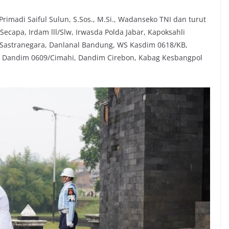
rimadi Saiful Sulun, S.Sos., M.Si., Wadanseko TNI dan turut
ecapa, Irdam lll/Slw, Irwasda Polda Jabar, Kapoksahli
 Sastranegara, Danlanal Bandung, WS Kasdim 0618/KB,
 Dandim 0609/Cimahi, Dandim Cirebon, Kabag Kesbangpol