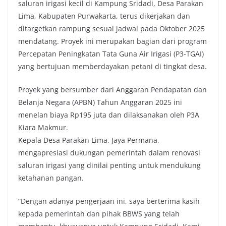
saluran irigasi kecil di Kampung Sridadi, Desa Parakan
e
t
t
y
Lima, Kabupaten Purwakarta, terus dikerjakan dan
b
t
s
L
ditargetkan rampung sesuai jadwal pada Oktober 2025
o
e
A
i
mendatang. Proyek ini merupakan bagian dari program
o
r
p
n
Percepatan Peningkatan Tata Guna Air Irigasi (P3-TGAI)
k
p
k
yang bertujuan memberdayakan petani di tingkat desa.
Proyek yang bersumber dari Anggaran Pendapatan dan
Belanja Negara (APBN) Tahun Anggaran 2025 ini
menelan biaya Rp195 juta dan dilaksanakan oleh P3A
Kiara Makmur.
Kepala Desa Parakan Lima, Jaya Permana,
mengapresiasi dukungan pemerintah dalam renovasi
saluran irigasi yang dinilai penting untuk mendukung
ketahanan pangan.
“Dengan adanya pengerjaan ini, saya berterima kasih
kepada pemerintah dan pihak BBWS yang telah