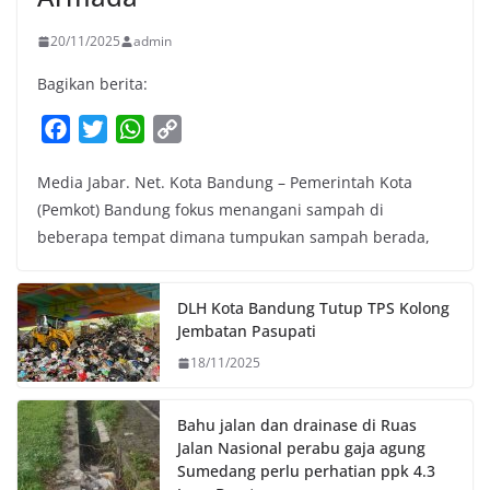
20/11/2025
admin
Bagikan berita:
F
T
W
C
a
w
h
o
Media Jabar. Net. Kota Bandung – Pemerintah Kota
c
i
a
p
(Pemkot) Bandung fokus menangani sampah di
e
t
t
y
beberapa tempat dimana tumpukan sampah berada,
b
t
s
L
o
e
A
i
o
r
p
n
DLH Kota Bandung Tutup TPS Kolong
k
p
k
Jembatan Pasupati
18/11/2025
Bahu jalan dan drainase di Ruas
Jalan Nasional perabu gaja agung
Sumedang perlu perhatian ppk 4.3