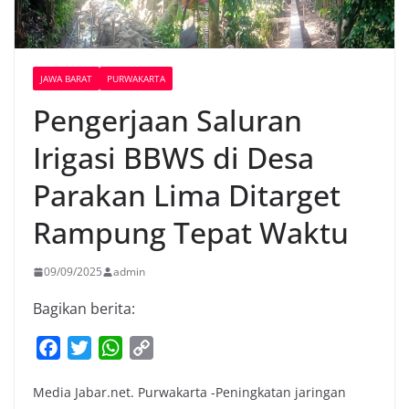
JAWA BARAT
PURWAKARTA
Pengerjaan Saluran
Irigasi BBWS di Desa
Parakan Lima Ditarget
Rampung Tepat Waktu
09/09/2025
admin
Bagikan berita:
F
T
W
C
a
w
h
o
Media Jabar.net. Purwakarta -Peningkatan jaringan
c
i
a
p