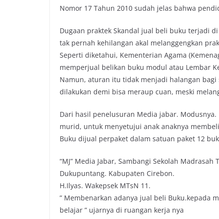
Nomor 17 Tahun 2010 sudah jelas bahwa pendid
o
r
p
n
k
p
k
Dugaan praktek Skandal jual beli buku terjadi
tak pernah kehilangan akal melanggengkan prak
Seperti diketahui, Kementerian Agama (Kemenag
memperjual belikan buku modul atau Lembar Ker
Namun, aturan itu tidak menjadi halangan bagi 
dilakukan demi bisa meraup cuan, meski melang
Dari hasil penelusuran Media jabar. Modusnya.
murid, untuk menyetujui anak anaknya membeli
Buku dijual perpaket dalam satuan paket 12 bu
“MJ” Media Jabar, Sambangi Sekolah Madrasah T
Dukupuntang. Kabupaten Cirebon.
H.Ilyas. Wakepsek MTsN 11.
” Membenarkan adanya jual beli Buku.kepada mu
belajar ” ujarnya di ruangan kerja nya