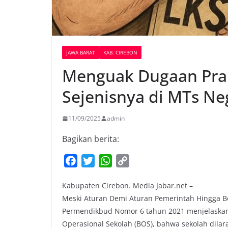
JAWA BARAT
KAB. CIREBON
Menguak Dugaan Prakt
Sejenisnya di MTs Ne
11/09/2025
admin
Bagikan berita:
F
T
W
C
a
w
h
o
Kabupaten Cirebon. Media Jabar.net –
c
i
a
p
Meski Aturan Demi Aturan Pemerintah Hingga Ber
e
t
t
y
Permendikbud Nomor 6 tahun 2021 menjelaskan 
b
t
s
L
Operasional Sekolah (BOS), bahwa sekolah dilar
o
e
A
i