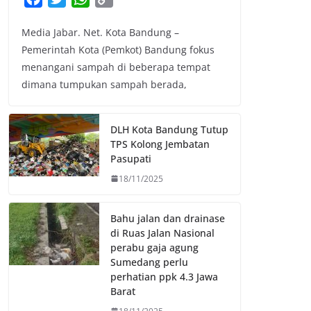
a
w
h
o
Media Jabar. Net. Kota Bandung –
c
i
a
p
Pemerintah Kota (Pemkot) Bandung fokus
e
t
t
y
menangani sampah di beberapa tempat
b
t
s
L
dimana tumpukan sampah berada,
o
e
A
i
o
r
p
n
k
p
k
DLH Kota Bandung Tutup
TPS Kolong Jembatan
Pasupati
18/11/2025
Bahu jalan dan drainase
di Ruas Jalan Nasional
perabu gaja agung
Sumedang perlu
perhatian ppk 4.3 Jawa
Barat