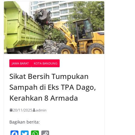
JAWA BARAT
KOTA BANDUNG
Sikat Bersih Tumpukan
Sampah di Eks TPA Dago,
Kerahkan 8 Armada
20/11/2025
admin
Bagikan berita:
F
T
W
C