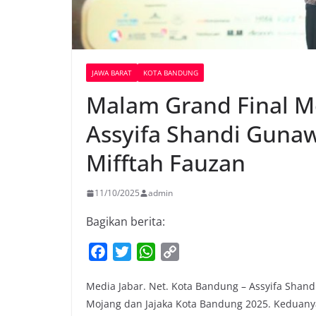
JAWA BARAT
KOTA BANDUNG
Malam Grand Final Mo
Assyifa Shandi Gun
Mifftah Fauzan
11/10/2025
admin
Bagikan berita:
F
T
W
C
a
w
h
o
Media Jabar. Net. Kota Bandung – Assyifa Sha
c
i
a
p
Mojang dan Jajaka Kota Bandung 2025. Keduanya
e
t
t
y