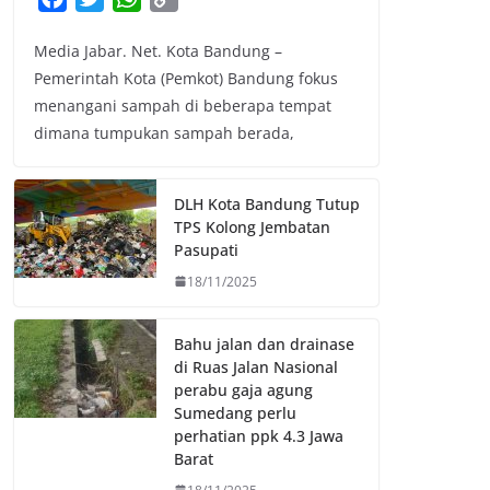
a
w
h
o
Media Jabar. Net. Kota Bandung –
c
i
a
p
Pemerintah Kota (Pemkot) Bandung fokus
e
t
t
y
menangani sampah di beberapa tempat
b
t
s
L
dimana tumpukan sampah berada,
o
e
A
i
o
r
p
n
k
p
k
DLH Kota Bandung Tutup
TPS Kolong Jembatan
Pasupati
18/11/2025
Bahu jalan dan drainase
di Ruas Jalan Nasional
perabu gaja agung
Sumedang perlu
perhatian ppk 4.3 Jawa
Barat