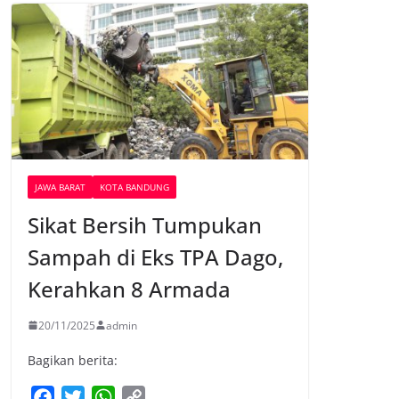
JAWA BARAT
KOTA BANDUNG
Sikat Bersih Tumpukan
Sampah di Eks TPA Dago,
Kerahkan 8 Armada
20/11/2025
admin
Bagikan berita:
F
T
W
C