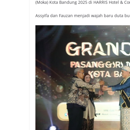
(Moka) Kota Bandung 2025 di HARRIS Hotel & Con
b
t
s
L
o
e
A
i
Assyifa dan Fauzan menjadi wajah baru duta bu
o
r
p
n
k
p
k