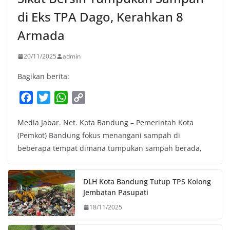
di Eks TPA Dago, Kerahkan 8
Armada
20/11/2025
admin
Bagikan berita:
F
T
W
C
a
w
h
o
Media Jabar. Net. Kota Bandung – Pemerintah Kota
c
i
a
p
(Pemkot) Bandung fokus menangani sampah di
e
t
t
y
beberapa tempat dimana tumpukan sampah berada,
b
t
s
L
o
e
A
i
o
r
p
n
DLH Kota Bandung Tutup TPS Kolong
k
p
k
Jembatan Pasupati
18/11/2025