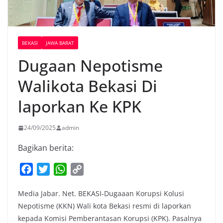
BEKASI
JAWA BARAT
Dugaan Nepotisme
Walikota Bekasi Di
laporkan Ke KPK
24/09/2025
admin
Bagikan berita:
F
T
W
C
a
w
h
o
Media Jabar. Net. BEKASI-Dugaaan Korupsi Kolusi
c
i
a
p
Nepotisme (KKN) Wali kota Bekasi resmi di laporkan
e
t
t
y
kepada Komisi Pemberantasan Korupsi (KPK). Pasalnya
b
t
s
L