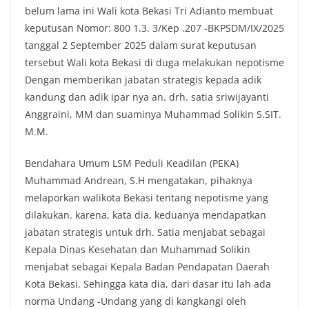
belum lama ini Wali kota Bekasi Tri Adianto membuat
o
e
A
i
keputusan Nomor: 800 1.3. 3/Kep .207 -BKPSDM/IX/2025
o
r
p
n
tanggal 2 September 2025 dalam surat keputusan
k
p
k
tersebut Wali kota Bekasi di duga melakukan nepotisme
Dengan memberikan jabatan strategis kepada adik
kandung dan adik ipar nya an. drh. satia sriwijayanti
Anggraini, MM dan suaminya Muhammad Solikin S.SIT.
M.M.
Bendahara Umum LSM Peduli Keadilan (PEKA)
Muhammad Andrean, S.H mengatakan, pihaknya
melaporkan walikota Bekasi tentang nepotisme yang
dilakukan. karena, kata dia, keduanya mendapatkan
jabatan strategis untuk drh. Satia menjabat sebagai
Kepala Dinas Kesehatan dan Muhammad Solikin
menjabat sebagai Kepala Badan Pendapatan Daerah
Kota Bekasi. Sehingga kata dia, dari dasar itu lah ada
norma Undang -Undang yang di kangkangi oleh