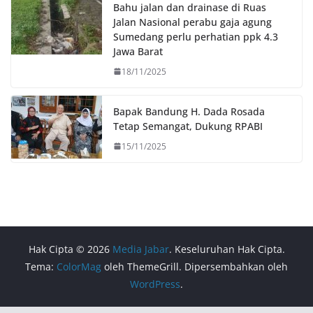
Bahu jalan dan drainase di Ruas
Jalan Nasional perabu gaja agung
Sumedang perlu perhatian ppk 4.3
Jawa Barat
18/11/2025
Bapak Bandung H. Dada Rosada
Tetap Semangat, Dukung RPABI
15/11/2025
Hak Cipta © 2026
Media Jabar
. Keseluruhan Hak Cipta.
Tema:
ColorMag
oleh ThemeGrill. Dipersembahkan oleh
WordPress
.