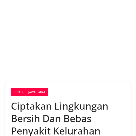
DEPOK
JAWA BARAT
Ciptakan Lingkungan
Bersih Dan Bebas
Penyakit Kelurahan