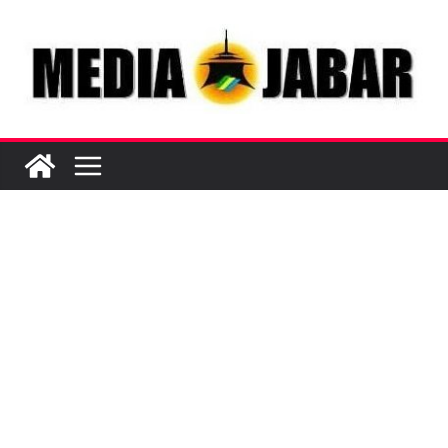
Skip
to
content